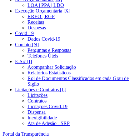
LOA | PPA | LDO
Execução Orçamentária [X]
RREO | RGF
Receitas
Despesas
Covid-19
Dados Covid-19
Contato [N]
Perguntas e Respostas
Telefones Úteis
E-Sic [I]
Acompanhar Solicitação
Relatórios Estatísticos
Rol de Documentos Classificados em cada Grau de
Sigilo
Licitações e Contratos [L]
Licitações
Contratos
Licitações Covid-19
Dispensa
Inexigibilidade
Ata de Adesão - SRP
Portal da Transparência