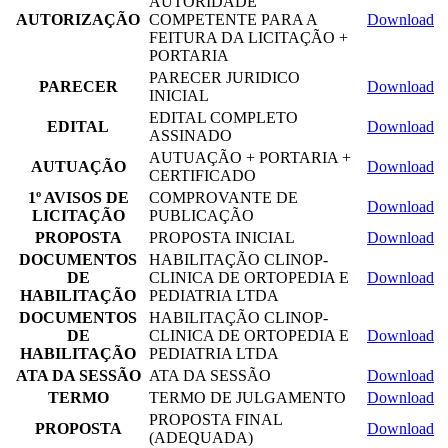
AUTORIDADE
AUTORIZAÇÃO
COMPETENTE PARA A
Download
FEITURA DA LICITAÇÃO +
PORTARIA
PARECER JURIDICO
PARECER
Download
INICIAL
EDITAL COMPLETO
EDITAL
Download
ASSINADO
AUTUAÇÃO + PORTARIA +
AUTUAÇÃO
Download
CERTIFICADO
1º AVISOS DE
COMPROVANTE DE
Download
LICITAÇÃO
PUBLICAÇÃO
PROPOSTA
PROPOSTA INICIAL
Download
DOCUMENTOS
HABILITAÇÃO CLINOP-
DE
CLINICA DE ORTOPEDIA E
Download
HABILITAÇÃO
PEDIATRIA LTDA
DOCUMENTOS
HABILITAÇÃO CLINOP-
DE
CLINICA DE ORTOPEDIA E
Download
HABILITAÇÃO
PEDIATRIA LTDA
ATA DA SESSÃO
ATA DA SESSÃO
Download
TERMO
TERMO DE JULGAMENTO
Download
PROPOSTA FINAL
PROPOSTA
Download
(ADEQUADA)