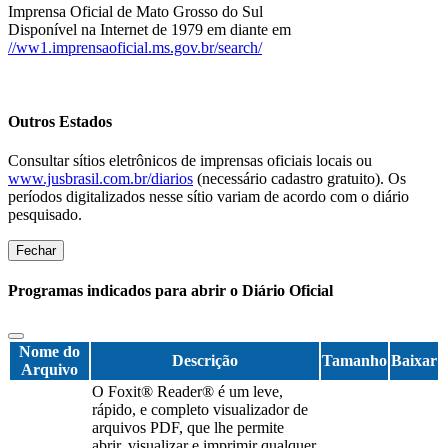
Imprensa Oficial de Mato Grosso do Sul
Disponível na Internet de 1979 em diante em
//ww1.imprensaoficial.ms.gov.br/search/
Outros Estados
Consultar sítios eletrônicos de imprensas oficiais locais ou
www.jusbrasil.com.br/diarios
(necessário cadastro gratuito). Os
períodos digitalizados nesse sítio variam de acordo com o diário
pesquisado.
Fechar
Programas indicados para abrir o Diário Oficial
Nome do
Descrição
Tamanho
Baixar
Arquivo
O Foxit® Reader® é um leve,
rápido, e completo visualizador de
arquivos PDF, que lhe permite
abrir, visualizar e imprimir qualquer