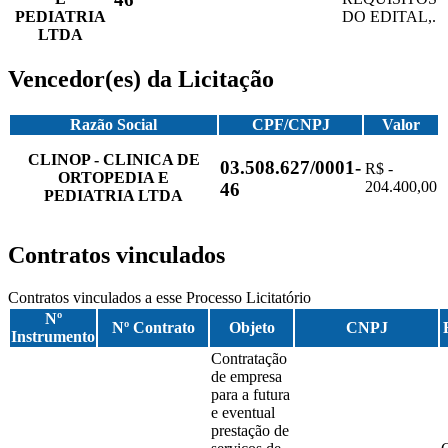
PEDIATRIA
DO EDITAL,.
LTDA
Vencedor(es) da Licitação
Razão Social
CPF/CNPJ
Valor
CLINOP - CLINICA DE
03.508.627/0001-
R$ -
ORTOPEDIA E
204.400,00
46
PEDIATRIA LTDA
Contratos vinculados
Contratos vinculados a esse Processo Licitatório
Nº
Nº Contrato
Objeto
CNPJ
Instrumento
Contratação
de empresa
para a futura
e eventual
prestação de