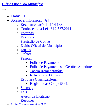
Diário Oficial do Município
Home [H]
Acesso a Informação [A]
Regulamentação Lei 14.133
Conhecendo a Lei nº 12.527/2011
Portarias
Decretos
Prestação de Contas
Diário Oficial do Município
Editais
Ofícios
Pessoal
Folha de Pagamento
Folha de Pagamentos – Gestões Anteriores
Tabela Remuneratória
Relatório de Diárias
Estrutura Organizacional
Registro das Competências
Sitemap
Leis
Avisos de Licitação
Repasses
Leis Orçamentárias [M]