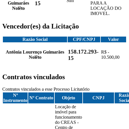
Sim
15
Guimarães
PARA A
Nolêto
LOCAÇÃO DO
IMOVEL.
Vencedor(es) da Licitação
Razão Social
CPF/CNPJ
Valor
158.172.293-
Antônia Lourenço Guimarães
R$ -
Nolêto
10.500,00
15
Contratos vinculados
Contratos vinculados a esse Processo Licitatório
Nº
Razã
Nº Contrato
Objeto
CNPJ
Instrumento
Socia
Locação de
imóvel para
funcionamento
do CREAS -
Centro de