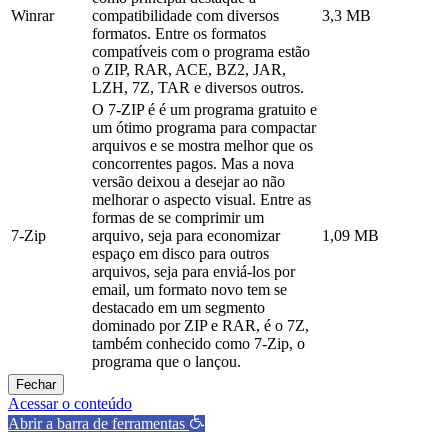
Winrar
compatibilidade com diversos
3,3 MB
formatos. Entre os formatos
compatíveis com o programa estão
o ZIP, RAR, ACE, BZ2, JAR,
LZH, 7Z, TAR e diversos outros.
O 7-ZIP é é um programa gratuito e
um ótimo programa para compactar
arquivos e se mostra melhor que os
concorrentes pagos. Mas a nova
versão deixou a desejar ao não
melhorar o aspecto visual. Entre as
formas de se comprimir um
7-Zip
arquivo, seja para economizar
1,09 MB
espaço em disco para outros
arquivos, seja para enviá-los por
email, um formato novo tem se
destacado em um segmento
dominado por ZIP e RAR, é o 7Z,
também conhecido como 7-Zip, o
programa que o lançou.
Fechar
Acessar o conteúdo
Abrir a barra de ferramentas