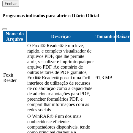
Fechar
Programas indicados para abrir o Diário Oficial
Nome do
Descrição
Tamanho
Baixar
Arquivo
O Foxit® Reader® é um leve,
rápido, e completo visualizador de
arquivos PDF, que lhe permite
abrir, visualizar e imprimir qualquer
arquivo PDF. Ao contrário de
outros leitores de PDF gratuitos,
Foxit
Foxit® Reader® possui uma fácil
91,3 MB
Reader
interface de utilização de recursos
de colaboração como a capacidade
de adicionar anotações para PDF,
preencher formulários PDF, e
compartilhar informações com as
redes sociais.
O WinRAR® é um dos mais
conhecidos e eficientes
compactadores disponíveis, tendo
como principal destaque a