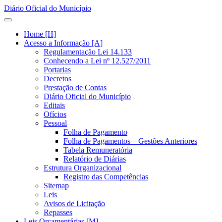
Diário Oficial do Município
Home [H]
Acesso a Informação [A]
Regulamentação Lei 14.133
Conhecendo a Lei nº 12.527/2011
Portarias
Decretos
Prestação de Contas
Diário Oficial do Município
Editais
Ofícios
Pessoal
Folha de Pagamento
Folha de Pagamentos – Gestões Anteriores
Tabela Remuneratória
Relatório de Diárias
Estrutura Organizacional
Registro das Competências
Sitemap
Leis
Avisos de Licitação
Repasses
Leis Orçamentárias [M]