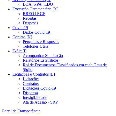
LOA | PPA | LDO
Execução Orçamentária [X]
RREO | RGF
Receitas
Despesas
Covid-19
Dados Covid-19
Contato [N]
Perguntas e Respostas
Telefones Úteis
E-Sic [I]
Acompanhar Solicitação
Relatórios Estatísticos
Rol de Documentos Classificados em cada Grau de
Sigilo
Licitações e Contratos [L]
Licitações
Contratos
Licitações Covid-19
Dispensa
Inexigibilidade
Ata de Adesão - SRP
Portal da Transparência