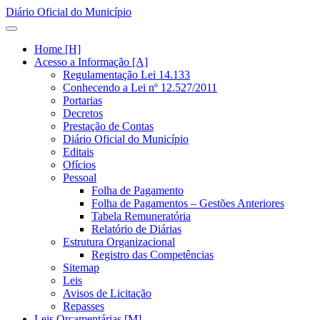
Diário Oficial do Município
Home [H]
Acesso a Informação [A]
Regulamentação Lei 14.133
Conhecendo a Lei nº 12.527/2011
Portarias
Decretos
Prestação de Contas
Diário Oficial do Município
Editais
Ofícios
Pessoal
Folha de Pagamento
Folha de Pagamentos – Gestões Anteriores
Tabela Remuneratória
Relatório de Diárias
Estrutura Organizacional
Registro das Competências
Sitemap
Leis
Avisos de Licitação
Repasses
Leis Orçamentárias [M]