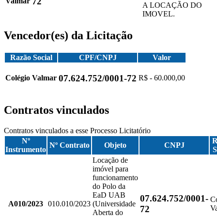
72
Valmar
A LOCAÇÃO DO
IMOVEL.
Vencedor(es) da Licitação
Razão Social
CPF/CNPJ
Valor
07.624.752/0001-72
Colégio Valmar
R$ - 60.000,00
Contratos vinculados
Contratos vinculados a esse Processo Licitatório
Nº
R
Nº Contrato
Objeto
CNPJ
Instrumento
S
Locação de
imóvel para
funcionamento
do Polo da
EaD UAB
07.624.752/0001-
C
A010/2023
010.010/2023
(Universidade
72
V
Aberta do