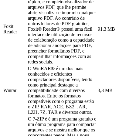
rápido, e completo visualizador de
arquivos PDF, que lhe permite
abrir, visualizar e imprimir qualquer
arquivo PDF. Ao contrário de
outros leitores de PDF gratuitos,
Foxit
Foxit® Reader® possui uma fácil
91,3 MB
Reader
interface de utilização de recursos
de colaboração como a capacidade
de adicionar anotações para PDF,
preencher formulários PDF, e
compartilhar informações com as
redes sociais.
O WinRAR® é um dos mais
conhecidos e eficientes
compactadores disponíveis, tendo
como principal destaque a
Winrar
compatibilidade com diversos
3,3 MB
formatos. Entre os formatos
compatíveis com o programa estão
o ZIP, RAR, ACE, BZ2, JAR,
LZH, 7Z, TAR e diversos outros.
O 7-ZIP é é um programa gratuito e
um ótimo programa para compactar
arquivos e se mostra melhor que os
concorrentes pagos. Mas a nova