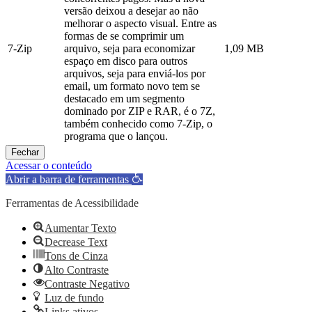
versão deixou a desejar ao não
melhorar o aspecto visual. Entre as
formas de se comprimir um
7-Zip
arquivo, seja para economizar
1,09 MB
espaço em disco para outros
arquivos, seja para enviá-los por
email, um formato novo tem se
destacado em um segmento
dominado por ZIP e RAR, é o 7Z,
também conhecido como 7-Zip, o
programa que o lançou.
Fechar
Acessar o conteúdo
Abrir a barra de ferramentas
Ferramentas de Acessibilidade
Aumentar Texto
Decrease Text
Tons de Cinza
Alto Contraste
Contraste Negativo
Luz de fundo
Links ativos