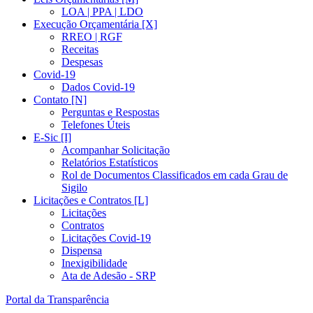
LOA | PPA | LDO
Execução Orçamentária [X]
RREO | RGF
Receitas
Despesas
Covid-19
Dados Covid-19
Contato [N]
Perguntas e Respostas
Telefones Úteis
E-Sic [I]
Acompanhar Solicitação
Relatórios Estatísticos
Rol de Documentos Classificados em cada Grau de
Sigilo
Licitações e Contratos [L]
Licitações
Contratos
Licitações Covid-19
Dispensa
Inexigibilidade
Ata de Adesão - SRP
Portal da Transparência