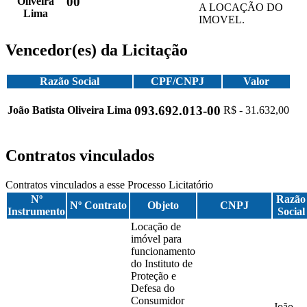
00
Oliveira
A LOCAÇÃO DO
Lima
IMOVEL.
Vencedor(es) da Licitação
Razão Social
CPF/CNPJ
Valor
093.692.013-00
João Batista Oliveira Lima
R$ - 31.632,00
Contratos vinculados
Contratos vinculados a esse Processo Licitatório
Nº
Razão
Nº Contrato
Objeto
CNPJ
Instrumento
Social
Locação de
imóvel para
funcionamento
do Instituto de
Proteção e
Defesa do
Consumidor
João