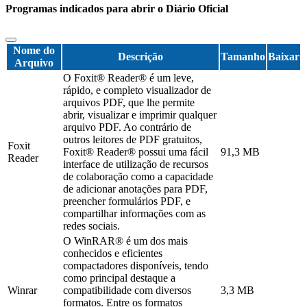
Programas indicados para abrir o Diário Oficial
Nome do
Descrição
Tamanho
Baixar
Arquivo
O Foxit® Reader® é um leve,
rápido, e completo visualizador de
arquivos PDF, que lhe permite
abrir, visualizar e imprimir qualquer
arquivo PDF. Ao contrário de
outros leitores de PDF gratuitos,
Foxit
Foxit® Reader® possui uma fácil
91,3 MB
Reader
interface de utilização de recursos
de colaboração como a capacidade
de adicionar anotações para PDF,
preencher formulários PDF, e
compartilhar informações com as
redes sociais.
O WinRAR® é um dos mais
conhecidos e eficientes
compactadores disponíveis, tendo
como principal destaque a
Winrar
compatibilidade com diversos
3,3 MB
formatos. Entre os formatos