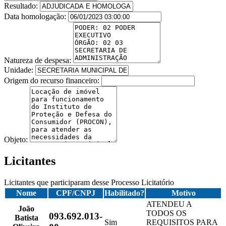
Resultado:
Data homologação:
Natureza de despesa:
Unidade:
Origem do recurso financeiro:
Objeto:
Licitantes
Licitantes que participaram desse Processo Licitatório
Nome
CPF/CNPJ
Habilitado?
Motivo
ATENDEU A
João
TODOS OS
093.692.013-
Batista
Sim
REQUISITOS PARA