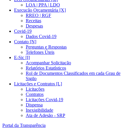
LOA | PPA | LDO
Execução Orçamentária [X]
RREO | RGF
Receitas
Despesas
Covid-19
Dados Covid-19
Contato [N]
Perguntas e Respostas
Telefones Úteis
E-Sic [I]
Acompanhar Solicitação
Relatórios Estatísticos
Rol de Documentos Classificados em cada Grau de
Sigilo
Licitações e Contratos [L]
Licitações
Contratos
Licitações Covid-19
Dispensa
Inexigibilidade
Ata de Adesão - SRP
Portal da Transparência