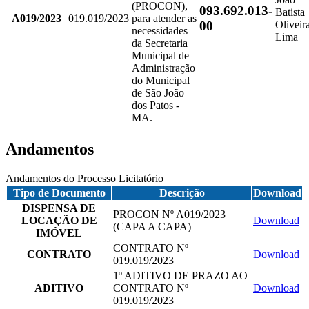
(PROCON),
093.692.013-
Batista
A019/2023
019.019/2023
para atender as
00
Oliveir
necessidades
Lima
da Secretaria
Municipal de
Administração
do Municipal
de São João
dos Patos -
MA.
Andamentos
Andamentos do Processo Licitatório
Tipo de Documento
Descrição
Download
DISPENSA DE
PROCON Nº A019/2023
LOCAÇÃO DE
Download
(CAPA A CAPA)
IMÓVEL
CONTRATO Nº
CONTRATO
Download
019.019/2023
1º ADITIVO DE PRAZO AO
ADITIVO
CONTRATO Nº
Download
019.019/2023