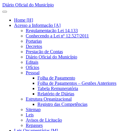
Diário Oficial do Município
Home [H]
Acesso a Informação [A]
Regulamentação Lei 14.133
Conhecendo a Lei nº 12.527/2011
Portarias
Decretos
Prestação de Contas
Diário Oficial do Município
Editais
Ofícios
Pessoal
Folha de Pagamento
Folha de Pagamentos – Gestões Anteriores
Tabela Remuneratória
Relatório de Diárias
Estrutura Organizacional
Registro das Competências
Sitemap
Leis
Avisos de Licitação
Repasses
Leis Orçamentárias [M]