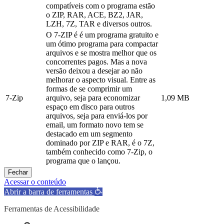
compatíveis com o programa estão
o ZIP, RAR, ACE, BZ2, JAR,
LZH, 7Z, TAR e diversos outros.
O 7-ZIP é é um programa gratuito e
um ótimo programa para compactar
arquivos e se mostra melhor que os
concorrentes pagos. Mas a nova
versão deixou a desejar ao não
melhorar o aspecto visual. Entre as
formas de se comprimir um
7-Zip
arquivo, seja para economizar
1,09 MB
espaço em disco para outros
arquivos, seja para enviá-los por
email, um formato novo tem se
destacado em um segmento
dominado por ZIP e RAR, é o 7Z,
também conhecido como 7-Zip, o
programa que o lançou.
Fechar
Acessar o conteúdo
Abrir a barra de ferramentas
Ferramentas de Acessibilidade