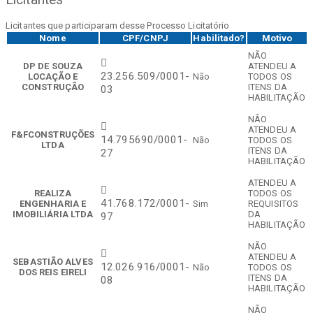
Licitantes que participaram desse Processo Licitatório
Nome
CPF/CNPJ
Habilitado?
Motivo
NÃO
DP DE SOUZA
ATENDEU A
23.256.509/0001-
LOCAÇÃO E
Não
TODOS OS
CONSTRUÇÃO
ITENS DA
03
HABILITAÇÃO
NÃO
ATENDEU A
F&FCONSTRUÇÕES
14.795690/0001-
Não
TODOS OS
LTDA
ITENS DA
27
HABILITAÇÃO
ATENDEU A
REALIZA
TODOS OS
41.768.172/0001-
ENGENHARIA E
Sim
REQUISITOS
IMOBILIÁRIA LTDA
DA
97
HABILITAÇÃO
NÃO
ATENDEU A
SEBASTIÃO ALVES
12.026.916/0001-
Não
TODOS OS
DOS REIS EIRELI
ITENS DA
08
HABILITAÇÃO
NÃO