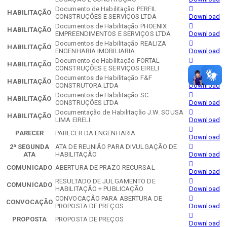
Documento de Habilitação PERFIL
HABILITAÇÃO
CONSTRUÇÕES E SERVIÇOS LTDA
Download
Documentos de Habilitação PHOENIX
HABILITAÇÃO
EMPREENDIMENTOS E SERVIÇOS LTDA
Download
Documentos de Habilitação REALIZA
HABILITAÇÃO
ENGENHARIA IMOBILIARIA
Download
Documento de Habilitação FORTAL
HABILITAÇÃO
CONSTRUÇÕES E SERVIÇOS EIRELI
Download
Documentos de Habilitação F&F
HABILITAÇÃO
CONSTRUTORA LTDA
Download
Documentos de Habilitação SC
HABILITAÇÃO
CONSTRUÇÕES LTDA
Download
Documentação de Habilitação J.W. SOUSA
HABILITAÇÃO
LIMA EIRELI
Download
PARECER
PARECER DA ENGENHARIA
Download
2ª SEGUNDA
ATA DE REUNIÃO PARA DIVULGAÇÃO DE
ATA
HABILITAÇÃO
Download
COMUNICADO
ABERTURA DE PRAZO RECURSAL
Download
RESULTADO DE JULGAMENTO DE
COMUNICADO
HABILITAÇÃO + PUBLICAÇÃO
Download
CONVOCAÇÃO PARA ABERTURA DE
CONVOCAÇÃO
PROPOSTA DE PREÇOS
Download
PROPOSTA
PROPOSTA DE PREÇOS
Download