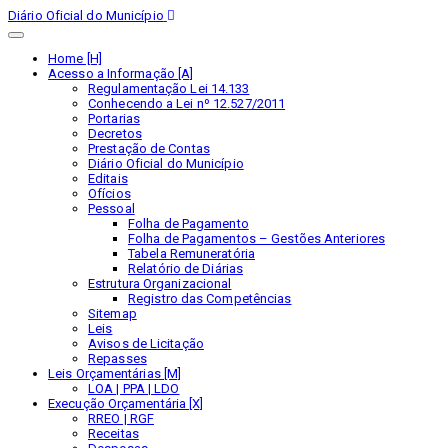
Diário Oficial do Município
Home [H]
Acesso a Informação [A]
Regulamentação Lei 14.133
Conhecendo a Lei nº 12.527/2011
Portarias
Decretos
Prestação de Contas
Diário Oficial do Município
Editais
Ofícios
Pessoal
Folha de Pagamento
Folha de Pagamentos – Gestões Anteriores
Tabela Remuneratória
Relatório de Diárias
Estrutura Organizacional
Registro das Competências
Sitemap
Leis
Avisos de Licitação
Repasses
Leis Orçamentárias [M]
LOA | PPA | LDO
Execução Orçamentária [X]
RREO | RGF
Receitas