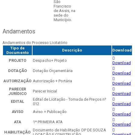
São
Francisco
de Assis, na
sede do
Município.
Andamentos
Andamentos do Processo Licitatório
Tipo de
Descrição
Download
Documento
PROJETO
Despacho+ Projeto
Download
DOTAÇÃO
Dotação Orçamentária
Download
AUTORIZAÇÃO
Autorização + Portária
Download
PARECER
Parecer Inicial
JURÍDICO
Download
Edital de Licitação - Tomada de Preços nº
EDITAL
012
Download
AVISO
Aviso + Publicação
Download
ATA
1ª PRIMEIRA ATA
Download
Documento de Habilitação DP DE SOUZA
HABILITAÇÃO
LOCAÇÃO E CONSTRUÇÃO
Download