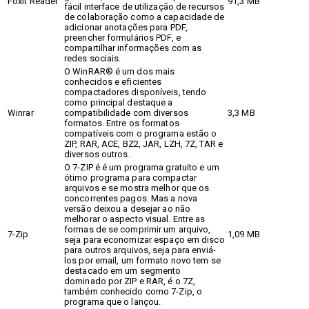
Foxit Reader
91,3 MB
fácil interface de utilização de recursos
de colaboração como a capacidade de
adicionar anotações para PDF,
preencher formulários PDF, e
compartilhar informações com as
redes sociais.
O WinRAR® é um dos mais
conhecidos e eficientes
compactadores disponíveis, tendo
como principal destaque a
Winrar
compatibilidade com diversos
3,3 MB
formatos. Entre os formatos
compatíveis com o programa estão o
ZIP, RAR, ACE, BZ2, JAR, LZH, 7Z, TAR e
diversos outros.
O 7-ZIP é é um programa gratuito e um
ótimo programa para compactar
arquivos e se mostra melhor que os
concorrentes pagos. Mas a nova
versão deixou a desejar ao não
melhorar o aspecto visual. Entre as
formas de se comprimir um arquivo,
7-Zip
1,09 MB
seja para economizar espaço em disco
para outros arquivos, seja para enviá-
los por email, um formato novo tem se
destacado em um segmento
dominado por ZIP e RAR, é o 7Z,
também conhecido como 7-Zip, o
programa que o lançou.