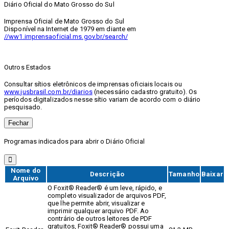
Diário Oficial do Mato Grosso do Sul
Imprensa Oficial de Mato Grosso do Sul
Disponível na Internet de 1979 em diante em
//ww1.imprensaoficial.ms.gov.br/search/
Outros Estados
Consultar sítios eletrônicos de imprensas oficiais locais ou
www.jusbrasil.com.br/diarios
(necessário cadastro gratuito). Os
períodos digitalizados nesse sítio variam de acordo com o diário
pesquisado.
Fechar
Programas indicados para abrir o Diário Oficial
Nome do
Descrição
Tamanho
Baixar
Arquivo
O Foxit® Reader® é um leve, rápido, e
completo visualizador de arquivos PDF,
que lhe permite abrir, visualizar e
imprimir qualquer arquivo PDF. Ao
contrário de outros leitores de PDF
gratuitos, Foxit® Reader® possui uma