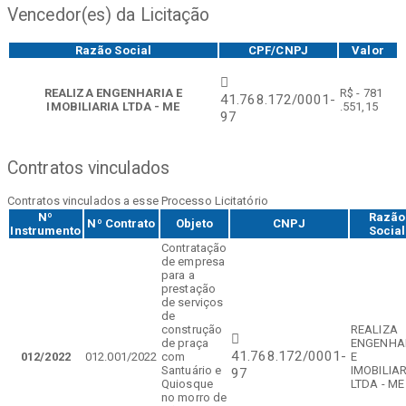
Vencedor(es) da Licitação
Razão Social
CPF/CNPJ
Valor
REALIZA ENGENHARIA E
R$ - 781
41.768.172/0001-
IMOBILIARIA LTDA - ME
.551,15
97
Contratos vinculados
Contratos vinculados a esse Processo Licitatório
Nº
Razão
Nº Contrato
Objeto
CNPJ
Instrumento
Social
Contratação
de empresa
para a
prestação
de serviços
de
construção
REALIZA
de praça
ENGENHA
41.768.172/0001-
012/2022
012.001/2022
com
E
Santuário e
IMOBILIAR
97
Quiosque
LTDA - ME
no morro de