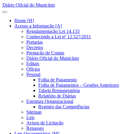
Diário Oficial do Município
Home [H]
Acesso a Informação [A]
Regulamentação Lei 14.133
Conhecendo a Lei nº 12.527/2011
Portarias
Decretos
Prestação de Contas
Diário Oficial do Município
Editais
Ofícios
Pessoal
Folha de Pagamento
Folha de Pagamentos – Gestões Anteriores
Tabela Remuneratória
Relatório de Diárias
Estrutura Organizacional
Registro das Competências
Sitemap
Leis
Avisos de Licitação
Repasses
Leis Orçamentárias [M]