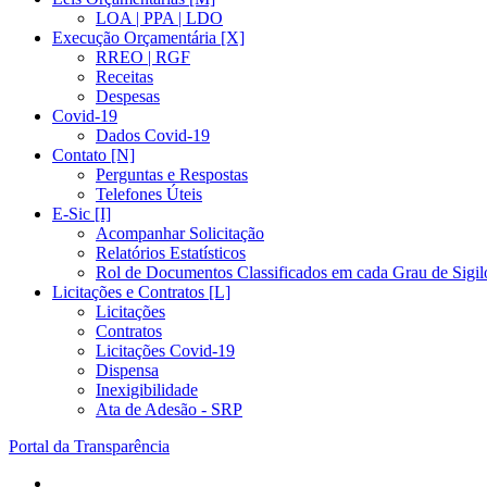
LOA | PPA | LDO
Execução Orçamentária [X]
RREO | RGF
Receitas
Despesas
Covid-19
Dados Covid-19
Contato [N]
Perguntas e Respostas
Telefones Úteis
E-Sic [I]
Acompanhar Solicitação
Relatórios Estatísticos
Rol de Documentos Classificados em cada Grau de Sigil
Licitações e Contratos [L]
Licitações
Contratos
Licitações Covid-19
Dispensa
Inexigibilidade
Ata de Adesão - SRP
Portal da Transparência