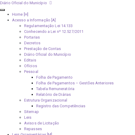
Diário Oficial do Município
Home [H]
Acesso a Informação [A]
Regulamentação Lei 14.133
Conhecendo a Lei nº 12.527/2011
Portarias
Decretos
Prestação de Contas
Diário Oficial do Município
Editais
Ofícios
Pessoal
Folha de Pagamento
Folha de Pagamentos – Gestões Anteriores
Tabela Remuneratória
Relatório de Diárias
Estrutura Organizacional
Registro das Competências
Sitemap
Leis
Avisos de Licitação
Repasses
Leis Orçamentárias [M]