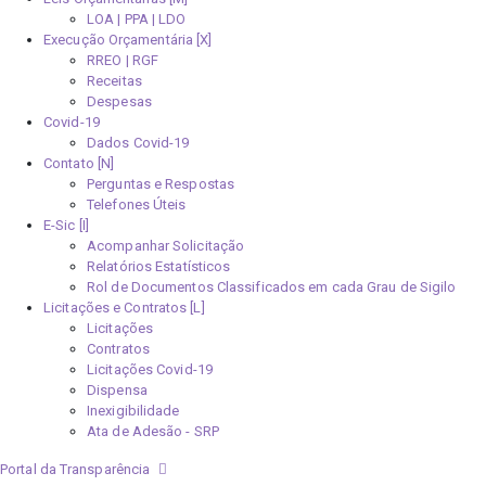
LOA | PPA | LDO
Execução Orçamentária [X]
RREO | RGF
Receitas
Despesas
Covid-19
Dados Covid-19
Contato [N]
Perguntas e Respostas
Telefones Úteis
E-Sic [I]
Acompanhar Solicitação
Relatórios Estatísticos
Rol de Documentos Classificados em cada Grau de Sigilo
Licitações e Contratos [L]
Licitações
Contratos
Licitações Covid-19
Dispensa
Inexigibilidade
Ata de Adesão - SRP
Portal da Transparência