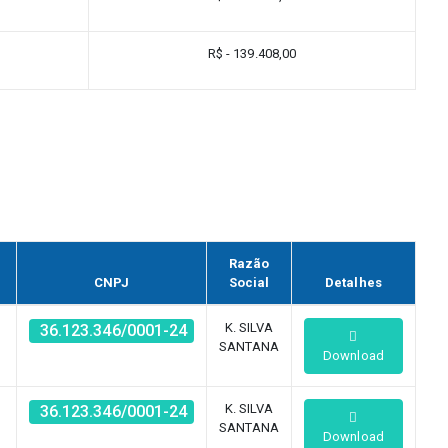
R$ - 139.408,00
Razão
CNPJ
Social
Detalhes
K. SILVA
36.123.346/0001-24
SANTANA
Download
K. SILVA
36.123.346/0001-24
SANTANA
Download