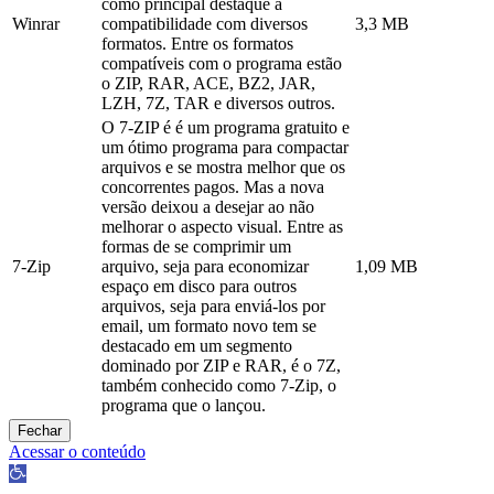
como principal destaque a
Winrar
compatibilidade com diversos
3,3 MB
formatos. Entre os formatos
compatíveis com o programa estão
o ZIP, RAR, ACE, BZ2, JAR,
LZH, 7Z, TAR e diversos outros.
O 7-ZIP é é um programa gratuito e
um ótimo programa para compactar
arquivos e se mostra melhor que os
concorrentes pagos. Mas a nova
versão deixou a desejar ao não
melhorar o aspecto visual. Entre as
formas de se comprimir um
7-Zip
arquivo, seja para economizar
1,09 MB
espaço em disco para outros
arquivos, seja para enviá-los por
email, um formato novo tem se
destacado em um segmento
dominado por ZIP e RAR, é o 7Z,
também conhecido como 7-Zip, o
programa que o lançou.
Fechar
Acessar o conteúdo
Abrir
a