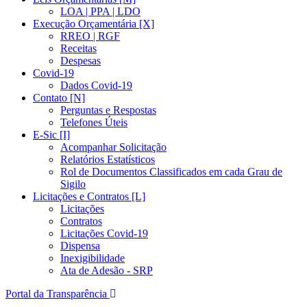
LOA | PPA | LDO
Execução Orçamentária [X]
RREO | RGF
Receitas
Despesas
Covid-19
Dados Covid-19
Contato [N]
Perguntas e Respostas
Telefones Úteis
E-Sic [I]
Acompanhar Solicitação
Relatórios Estatísticos
Rol de Documentos Classificados em cada Grau de
Sigilo
Licitações e Contratos [L]
Licitações
Contratos
Licitações Covid-19
Dispensa
Inexigibilidade
Ata de Adesão - SRP
Portal da Transparência