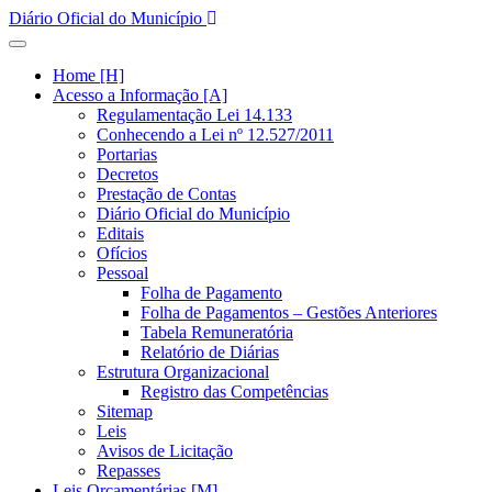
Diário Oficial do Município
Home [H]
Acesso a Informação [A]
Regulamentação Lei 14.133
Conhecendo a Lei nº 12.527/2011
Portarias
Decretos
Prestação de Contas
Diário Oficial do Município
Editais
Ofícios
Pessoal
Folha de Pagamento
Folha de Pagamentos – Gestões Anteriores
Tabela Remuneratória
Relatório de Diárias
Estrutura Organizacional
Registro das Competências
Sitemap
Leis
Avisos de Licitação
Repasses
Leis Orçamentárias [M]