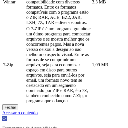
Winrar
compatibilidade com diversos
3,3 MB
formatos. Entre os formatos
compatíveis com o programa estão
o ZIP, RAR, ACE, BZ2, JAR,
LZH, 7Z, TAR e diversos outros.
O 7-ZIP é é um programa gratuito e
um ótimo programa para compactar
arquivos e se mostra melhor que os
concorrentes pagos. Mas a nova
versão deixou a desejar ao não
melhorar o aspecto visual. Entre as
formas de se comprimir um
7-Zip
arquivo, seja para economizar
1,09 MB
espaço em disco para outros
arquivos, seja para enviá-los por
email, um formato novo tem se
destacado em um segmento
dominado por ZIP e RAR, é o 7Z,
também conhecido como 7-Zip, o
programa que o lançou.
Fechar
Acessar o conteúdo
Abrir
a
barra