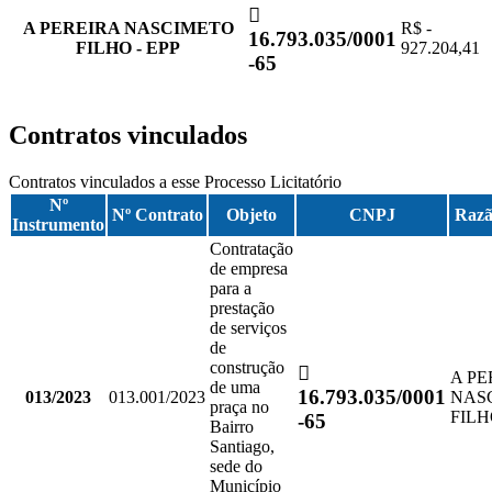
A PEREIRA NASCIMETO
R$ -
16.793.035/0001
FILHO - EPP
927.204,41
-65
Contratos vinculados
Contratos vinculados a esse Processo Licitatório
Nº
Nº Contrato
Objeto
CNPJ
Razã
Instrumento
Contratação
de empresa
para a
prestação
de serviços
de
construção
A PE
de uma
16.793.035/0001
013/2023
013.001/2023
NAS
praça no
FILH
-65
Bairro
Santiago,
sede do
Município