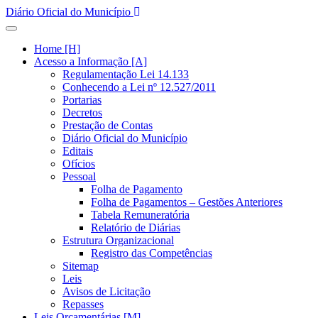
Diário Oficial do Município
Home [H]
Acesso a Informação [A]
Regulamentação Lei 14.133
Conhecendo a Lei nº 12.527/2011
Portarias
Decretos
Prestação de Contas
Diário Oficial do Município
Editais
Ofícios
Pessoal
Folha de Pagamento
Folha de Pagamentos – Gestões Anteriores
Tabela Remuneratória
Relatório de Diárias
Estrutura Organizacional
Registro das Competências
Sitemap
Leis
Avisos de Licitação
Repasses
Leis Orçamentárias [M]