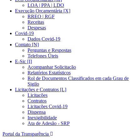
LOA | PPA | LDO
Execução Orçamentária [X]
RREO | RGF
Receitas
Despesas
Covid-19
Dados Covid-19
Contato [N]
Perguntas e Respostas
Telefones Úteis
E-Sic [I]
Acompanhar Solicitação
Relatórios Estatísticos
Rol de Documentos Classificados em cada Grau de
Sigilo
Licitações e Contratos [L]
Licitações
Contratos
Licitações Covid-19
Dispensa
Inexigibilidade
Ata de Adesão - SRP
Portal da Transparência