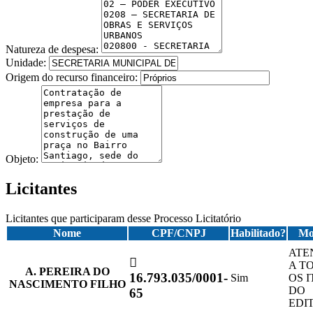
Natureza de despesa:
Unidade:
Origem do recurso financeiro:
Objeto:
Licitantes
Licitantes que participaram desse Processo Licitatório
Nome
CPF/CNPJ
Habilitado?
Mo
ATE
A T
A. PEREIRA DO
16.793.035/0001-
Sim
OS 
NASCIMENTO FILHO
DO
65
EDI