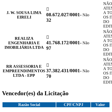
NÃ
ATE
J. W. SOUSA LIMA
A T
08.672.027/0001-
Não
EIRELI
OS 
32
DO
EDI
NÃ
ATE
REALIZA
A T
41.768.172/0001-
ENGENHARIA E
Não
OS 
IMOBILIÁRIA LTDA
97
DO
EDI
NÃ
ATE
RR ASSESSORIA E
A T
37.382.431/0001-
EMPREENDIMENTOS
Não
OS 
LTDA - EPP
70
DO
EDI
Vencedor(es) da Licitação
Razão Social
CPF/CNPJ
Valor