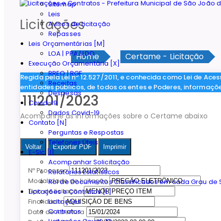
Sitemap
Leis
Licitações
Avisos de Licitação
Repasses
Leis Orçamentárias [M]
LOA | PPA | LDO
Home
Certame - Licitação
Execução Orçamentária [X]
RREO | RGF
Regida pela Lei nº 12.527/2011, e conhecida como Lei de Aces
Receitas
entidades públicos, de todos os entes e Poderes, informaçõ
Despesas
111201/2023
Covid-19
Dados Covid-19
Acompanhe as informações sobre o Certame abaixo
Contato [N]
Perguntas e Respostas
Telefones Úteis
Voltar
Exportar PDF
Imprimir
E-Sic [I]
Acompanhar Solicitação
Nº Processo
Relatórios Estatísticos
Modalidade de licitação
Rol de Documentos Classificados em cada Grau de S
Tipo de licitação
Licitações e Contratos [L]
Licitações
Finalidade
Contratos
Data de Abertura