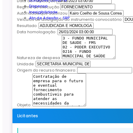
Licitações Covid-19
Data de Publicação
Dispensa
Regime de execução
Inexigibilidade
Autoridade que autorizou
Ata de Adesão - SRP
Veículos de divulgação do instrumento convocatório:
Resultado:
Data homologação:
Natureza de despesa:
Unidade:
Origem do recurso financeiro:
Objeto:
Licitantes