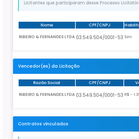
Licitantes que participaram desse Processo Licitatór
Nome
CPF/CNPJ
Habili
RIBEIRO & FERNANDES LTDA
Sim
03.549.504/0001-53
Vencedor(es) da Licitação
Razão Social
CPF/CNPJ
V
RIBEIRO & FERNANDES LTDA
R$ - 1.
03.549.504/0001-53
Contratos vinculados