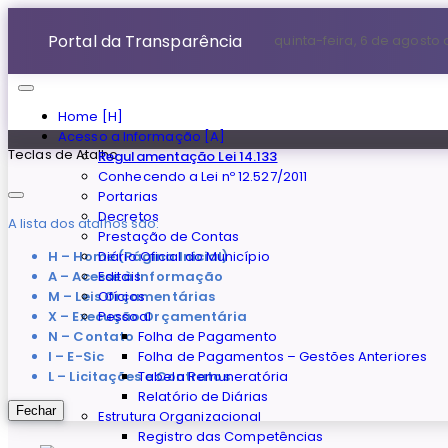
Portal da Transparência
quinta-feira, 6 de agosto
Home [H]
Acesso a Informação [A]
Teclas de Atalho
Regulamentação Lei 14.133
Conhecendo a Lei nº 12.527/2011
Portarias
Decretos
A lista dos atalhos são:
Prestação de Contas
H – Home (Página Inicial)
Diário Oficial do Município
A – Acesse à Informação
Editais
M – Leis Orçamentárias
Ofícios
X – Execução Orçamentária
Pessoal
N – Contato
Folha de Pagamento
I – E-Sic
Folha de Pagamentos – Gestões Anteriores
L – Licitações e Contratos
Tabela Remuneratória
Relatório de Diárias
Fechar
Estrutura Organizacional
Registro das Competências