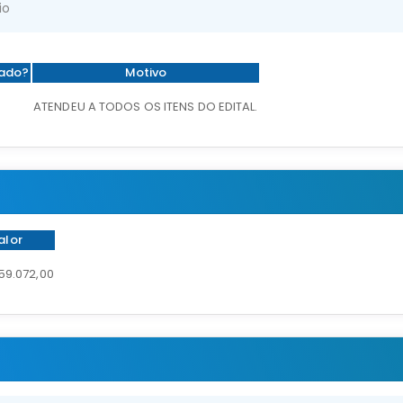
io
tado?
Motivo
ATENDEU A TODOS OS ITENS DO EDITAL.
alor
359.072,00