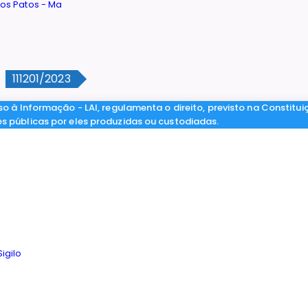
111201/2023
so à Informação - LAI, regulamenta o direito, previsto na Constitui
es públicas por eles produzidas ou custodiadas.
igilo