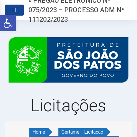
» PREGÃO ELETRÔNICO Nº
075/2023 – PROCESSO ADM Nº
Abrir a barra de ferramentas
111202/2023
Licitações
Home
Certame - Licitação