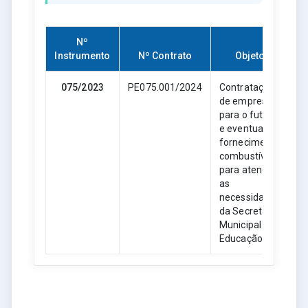
Nº
Instrumento
Nº Contrato
Objeto
075/2023
PE075.001/2024
Contratação
de empresa
para o futuro
e eventual
fornecimento
combustíveis
para atender
as
necessidades
da Secretaria
Municipal de
Educação.