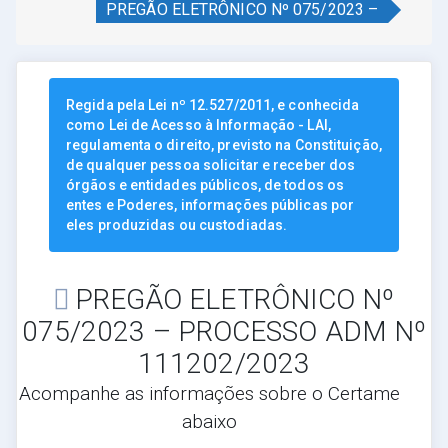
PREGÃO ELETRÔNICO Nº 075/2023 –
Regida pela Lei nº 12.527/2011, e conhecida
como Lei de Acesso à Informação - LAI,
regulamenta o direito, previsto na Constituição,
de qualquer pessoa solicitar e receber dos
órgãos e entidades públicos, de todos os
entes e Poderes, informações públicas por
eles produzidas ou custodiadas.
PREGÃO ELETRÔNICO Nº
075/2023 – PROCESSO ADM Nº
111202/2023
Acompanhe as informações sobre o Certame
abaixo