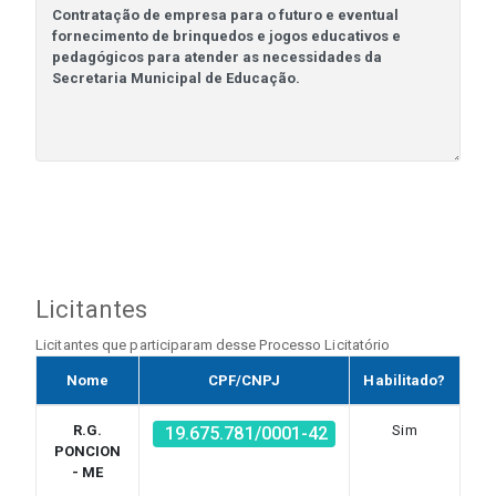
Licitantes
Licitantes que participaram desse Processo Licitatório
Nome
CPF/CNPJ
Habilitado?
M
R.G.
Sim
AT
19.675.781/0001-42
PONCION
A 
- ME
OS