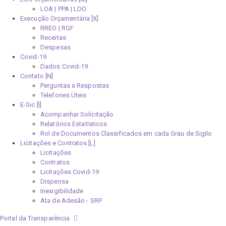
LOA | PPA | LDO
Execução Orçamentária [X]
RREO | RGF
Receitas
Despesas
Covid-19
Dados Covid-19
Contato [N]
Perguntas e Respostas
Telefones Úteis
E-Sic [I]
Acompanhar Solicitação
Relatórios Estatísticos
Rol de Documentos Classificados em cada Grau de Sigilo
Licitações e Contratos [L]
Licitações
Contratos
Licitações Covid-19
Dispensa
Inexigibilidade
Ata de Adesão - SRP
Portal da Transparência