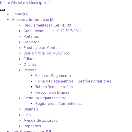
Diário Oficial do Município
Home [H]
Acesso a Informação [A]
Regulamentação Lei 14.133
Conhecendo a Lei nº 12.527/2011
Portarias
Decretos
Prestação de Contas
Diário Oficial do Município
Editais
Ofícios
Pessoal
Folha de Pagamento
Folha de Pagamentos – Gestões Anteriores
Tabela Remuneratória
Relatório de Diárias
Estrutura Organizacional
Registro das Competências
Sitemap
Leis
Avisos de Licitação
Repasses
Leis Orçamentárias [M]