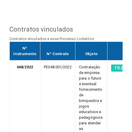
Contratos vinculados
Contratos vinculados a esse Processo Licitatório
Nº
Instrumento
Nº Contrato
Objeto
048/2022
PE048.001/2022
Contratação
19.675.
de empresa
para o futuro
e eventual
fornecimento
de
brinquedos e
jogos
educativos e
pedagógicos
para atender
as