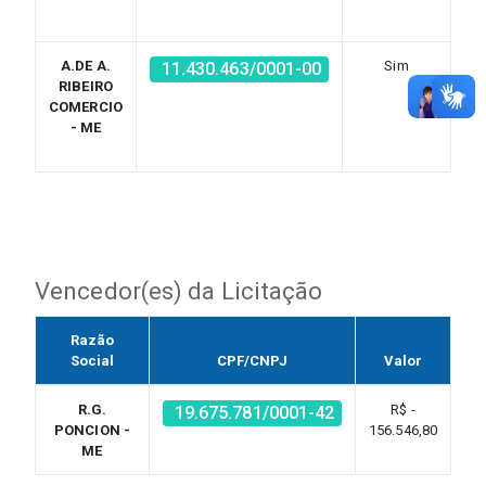
ED
A.DE A.
Sim
AT
11.430.463/0001-00
RIBEIRO
A 
COMERCIO
OS
- ME
E
Vencedor(es) da Licitação
Razão
Social
CPF/CNPJ
Valor
R.G.
R$ -
19.675.781/0001-42
PONCION -
156.546,80
ME