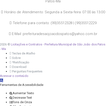
Patos-Ma
Horário de Atendimento: Segunda a Sexta-feira: 07:00 às 13:00
Telefone para contato: (99)35512328 | (99)35512229
E-Mail: prefeituradesaojoaodospatos@yahoo.com.br
2026 ©
Licitações e Contratos - Prefeitura Municipal de São João dos Patos
- Ma
Teclas de Atalho
Sobre
*Retificação
Download
Perguntas Frequentes
Acessar o conteúdo
Abrir a barra de ferramentas
Ferramentas de Acessibilidade
Aumentar Texto
Decrease Text
Tons de Cinza