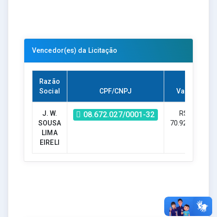
Vencedor(es) da Licitação
Razão
Social
CPF/CNPJ
Valor
J. W.
R$ -
08.672.027/0001-32
SOUSA
70.920,49
LIMA
EIRELI