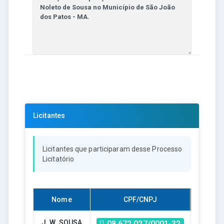
Licitantes
Licitantes que participaram desse Processo
Licitatório
Nome
CPF/CNPJ
Habilit
J. W. SOUSA
Sim
08.672.027/0001-32