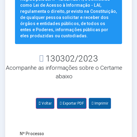
como Lei de Acesso à Informação - LAI,
regulamenta o direito, previsto na Constituição,
de qualquer pessoa solicitar e receber dos
órgãos e entidades públicos, de todos os
entes e Poderes, informações públicas por
eles produzidas ou custodiadas.
130302/2023
Acompanhe as informações sobre o Certame
abaixo
Voltar
Exportar PDF
Imprimir
Nº Processo