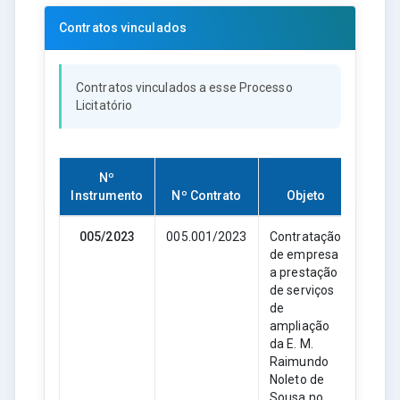
Contratos vinculados
Contratos vinculados a esse Processo
Licitatório
Nº
Instrumento
Nº Contrato
Objeto
005/2023
005.001/2023
Contratação
08
de empresa
a prestação
de serviços
de
ampliação
da E. M.
Raimundo
Noleto de
Sousa no