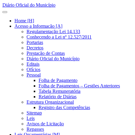
Diário Oficial do Município
Home [H]
Acesso a Informação [A]
Regulamentação Lei 14.133
Conhecendo a Lei nº 12.527/2011
Portarias
Decretos
Prestação de Contas
Diário Oficial do Município
Editais
Ofícios
Pessoal
Folha de Pagamento
Folha de Pagamentos – Gestões Anteriores
Tabela Remuneratória
Relatório de Diárias
Estrutura Organizacional
Registro das Competências
Sitemap
Leis
Avisos de Licitação
Repasses
Leis Orçamentárias [M]