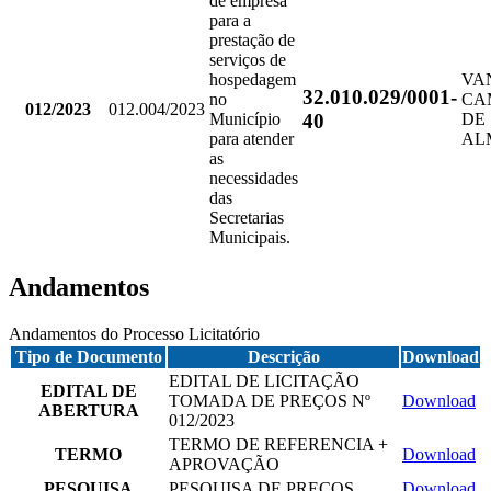
de empresa
para a
prestação de
serviços de
hospedagem
VA
32.010.029/0001-
no
CA
012/2023
012.004/2023
40
Município
DE
para atender
AL
as
necessidades
das
Secretarias
Municipais.
Andamentos
Andamentos do Processo Licitatório
Tipo de Documento
Descrição
Download
EDITAL DE LICITAÇÃO
EDITAL DE
TOMADA DE PREÇOS Nº
Download
ABERTURA
012/2023
TERMO DE REFERENCIA +
TERMO
Download
APROVAÇÃO
PESQUISA
PESQUISA DE PREÇOS
Download