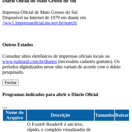
Diário Oficial do Mato Grosso do Sul
Imprensa Oficial de Mato Grosso do Sul
Disponível na Internet de 1979 em diante em
//ww1.imprensaoficial.ms.gov.br/search/
Outros Estados
Consultar sítios eletrônicos de imprensas oficiais locais ou
www.jusbrasil.com.br/diarios
(necessário cadastro gratuito). Os
períodos digitalizados nesse sítio variam de acordo com o diário
pesquisado.
Fechar
Programas indicados para abrir o Diário Oficial
Nome do
Descrição
Tamanho
Baixar
Arquivo
O Foxit® Reader® é um leve,
rápido, e completo visualizador de