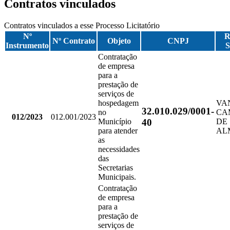
Contratos vinculados
Contratos vinculados a esse Processo Licitatório
Nº
R
Nº Contrato
Objeto
CNPJ
Instrumento
S
Contratação
de empresa
para a
prestação de
serviços de
hospedagem
VA
32.010.029/0001-
no
CA
012/2023
012.001/2023
40
Município
DE
para atender
AL
as
necessidades
das
Secretarias
Municipais.
Contratação
de empresa
para a
prestação de
serviços de