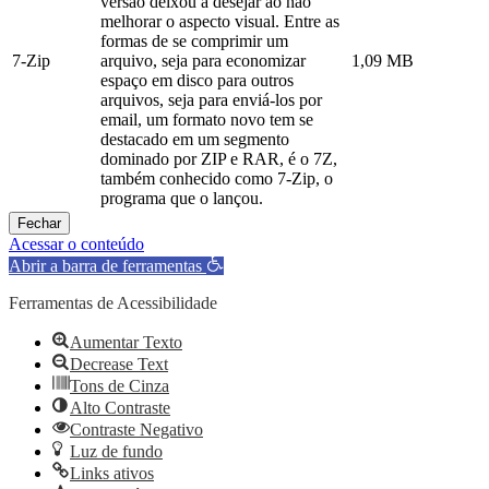
versão deixou a desejar ao não
melhorar o aspecto visual. Entre as
formas de se comprimir um
7-Zip
arquivo, seja para economizar
1,09 MB
espaço em disco para outros
arquivos, seja para enviá-los por
email, um formato novo tem se
destacado em um segmento
dominado por ZIP e RAR, é o 7Z,
também conhecido como 7-Zip, o
programa que o lançou.
Fechar
Acessar o conteúdo
Abrir a barra de ferramentas
Ferramentas de Acessibilidade
Aumentar Texto
Decrease Text
Tons de Cinza
Alto Contraste
Contraste Negativo
Luz de fundo
Links ativos