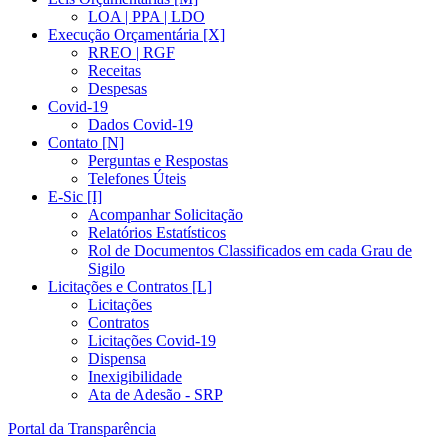
LOA | PPA | LDO
Execução Orçamentária [X]
RREO | RGF
Receitas
Despesas
Covid-19
Dados Covid-19
Contato [N]
Perguntas e Respostas
Telefones Úteis
E-Sic [I]
Acompanhar Solicitação
Relatórios Estatísticos
Rol de Documentos Classificados em cada Grau de
Sigilo
Licitações e Contratos [L]
Licitações
Contratos
Licitações Covid-19
Dispensa
Inexigibilidade
Ata de Adesão - SRP
Portal da Transparência