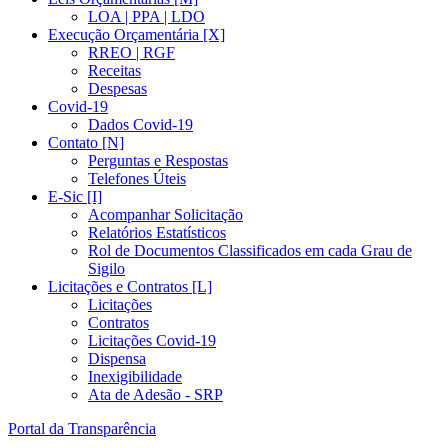
LOA | PPA | LDO
Execução Orçamentária [X]
RREO | RGF
Receitas
Despesas
Covid-19
Dados Covid-19
Contato [N]
Perguntas e Respostas
Telefones Úteis
E-Sic [I]
Acompanhar Solicitação
Relatórios Estatísticos
Rol de Documentos Classificados em cada Grau de
Sigilo
Licitações e Contratos [L]
Licitações
Contratos
Licitações Covid-19
Dispensa
Inexigibilidade
Ata de Adesão - SRP
Portal da Transparência