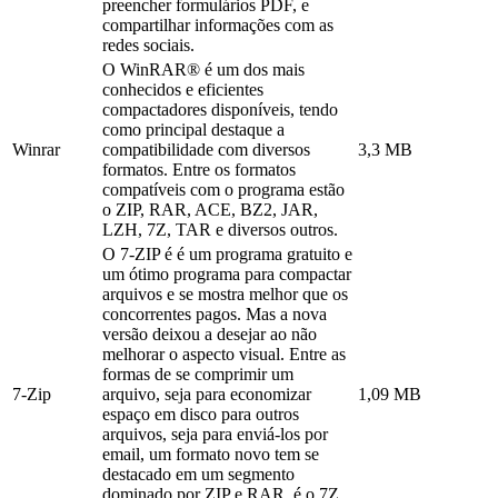
preencher formulários PDF, e
compartilhar informações com as
redes sociais.
O WinRAR® é um dos mais
conhecidos e eficientes
compactadores disponíveis, tendo
como principal destaque a
Winrar
compatibilidade com diversos
3,3 MB
formatos. Entre os formatos
compatíveis com o programa estão
o ZIP, RAR, ACE, BZ2, JAR,
LZH, 7Z, TAR e diversos outros.
O 7-ZIP é é um programa gratuito e
um ótimo programa para compactar
arquivos e se mostra melhor que os
concorrentes pagos. Mas a nova
versão deixou a desejar ao não
melhorar o aspecto visual. Entre as
formas de se comprimir um
7-Zip
arquivo, seja para economizar
1,09 MB
espaço em disco para outros
arquivos, seja para enviá-los por
email, um formato novo tem se
destacado em um segmento
dominado por ZIP e RAR, é o 7Z,