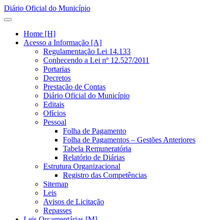
Diário Oficial do Município
Home [H]
Acesso a Informação [A]
Regulamentação Lei 14.133
Conhecendo a Lei nº 12.527/2011
Portarias
Decretos
Prestação de Contas
Diário Oficial do Município
Editais
Ofícios
Pessoal
Folha de Pagamento
Folha de Pagamentos – Gestões Anteriores
Tabela Remuneratória
Relatório de Diárias
Estrutura Organizacional
Registro das Competências
Sitemap
Leis
Avisos de Licitação
Repasses
Leis Orçamentárias [M]