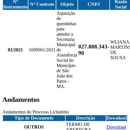
Nº
Razão
Nº Contrato
Objeto
CNPJ
Instrumento
Social
Aquisição
de
quentinhas
para
atender a
Secretaria
WLIANA
Municipal
027.808.343-
MARTIN
02/2021
1609001/2021
de
90
DE
Assistência
SOUSA
Social do
Município
de São
João dos
Patos -
MA.
Andamentos
Andamentos do Processo Licitatório
Tipo de Documento
Descrição
Download
TERMO DE
OUTROS
Download
ABERTURA