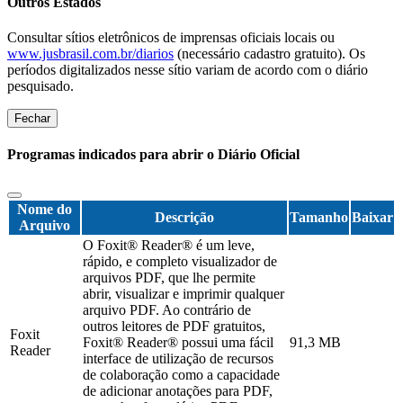
Outros Estados
Consultar sítios eletrônicos de imprensas oficiais locais ou
www.jusbrasil.com.br/diarios
(necessário cadastro gratuito). Os
períodos digitalizados nesse sítio variam de acordo com o diário
pesquisado.
Fechar
Programas indicados para abrir o Diário Oficial
Nome do
Descrição
Tamanho
Baixar
Arquivo
O Foxit® Reader® é um leve,
rápido, e completo visualizador de
arquivos PDF, que lhe permite
abrir, visualizar e imprimir qualquer
arquivo PDF. Ao contrário de
outros leitores de PDF gratuitos,
Foxit
Foxit® Reader® possui uma fácil
91,3 MB
Reader
interface de utilização de recursos
de colaboração como a capacidade
de adicionar anotações para PDF,