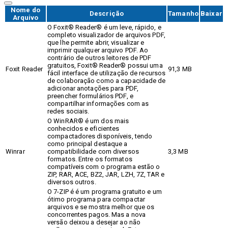
Nome do
Descrição
Tamanho
Baixar
Arquivo
O Foxit® Reader® é um leve, rápido, e
completo visualizador de arquivos PDF,
que lhe permite abrir, visualizar e
imprimir qualquer arquivo PDF. Ao
contrário de outros leitores de PDF
gratuitos, Foxit® Reader® possui uma
Foxit Reader
91,3 MB
fácil interface de utilização de recursos
de colaboração como a capacidade de
adicionar anotações para PDF,
preencher formulários PDF, e
compartilhar informações com as
redes sociais.
O WinRAR® é um dos mais
conhecidos e eficientes
compactadores disponíveis, tendo
como principal destaque a
Winrar
compatibilidade com diversos
3,3 MB
formatos. Entre os formatos
compatíveis com o programa estão o
ZIP, RAR, ACE, BZ2, JAR, LZH, 7Z, TAR e
diversos outros.
O 7-ZIP é é um programa gratuito e um
ótimo programa para compactar
arquivos e se mostra melhor que os
concorrentes pagos. Mas a nova
versão deixou a desejar ao não