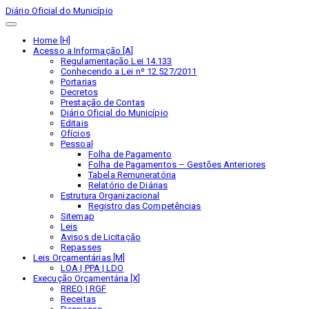
Diário Oficial do Município
Home [H]
Acesso a Informação [A]
Regulamentação Lei 14.133
Conhecendo a Lei nº 12.527/2011
Portarias
Decretos
Prestação de Contas
Diário Oficial do Município
Editais
Ofícios
Pessoal
Folha de Pagamento
Folha de Pagamentos – Gestões Anteriores
Tabela Remuneratória
Relatório de Diárias
Estrutura Organizacional
Registro das Competências
Sitemap
Leis
Avisos de Licitação
Repasses
Leis Orçamentárias [M]
LOA | PPA | LDO
Execução Orçamentária [X]
RREO | RGF
Receitas