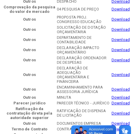
Outros
DESPACHO
Download
Comprovação da pesquisa
04 PESQUISA DE PREÇO
Download
do valor de mercado
PROPOSTA PROJ.
Outros
Download
CONGRESSO EDUCAÇÃO
SOLICITAÇÃO DE DOTAÇÃO
Outros
Download
ORÇAMENTARIA
DEPARTAMENTO DE
Outros
Download
CONTABILIDADE
DECLARAÇÃO IMPACTO
Outros
Download
ORÇAMENTÁRIO
DECLARAÇÃO ORDENADOR
Outros
Download
DE DESPESAS
DECLARAÇÃO DE
ADEQUAÇÃO
Outros
Download
ORÇAMENTÁRIA E
FINANCEIRA
ENCAMINHAMENTO PARA
Outros
Download
ASSESSORIA JURÍDICA
Outros
MINUTA
Download
Parecer jurídico
PARECER TÉCNICO - JURÍDICO
Download
Ratificação da
RATIFICAÇÃO DE DISPENSA
contratação direta pela
Download
DE LICITAÇÃO
autoridade superior
Outros
DOCUMENTOS EMPRESA
Download
Termo de Contrato
CONTRATO
Download