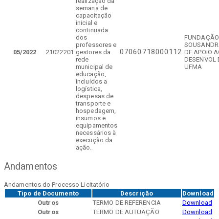
realização da
semana de
capacitação
inicial e
continuada
dos
FUNDAÇÃO
professores e
SOUSANDR
07060718000112
05/2022
21022201
gestores da
DE APOIO 
rede
DESENVOL 
municipal de
UFMA
educação,
incluídos a
logística,
despesas de
transporte e
hospedagem,
insumos e
equipamentos
necessários à
execução da
ação.
Andamentos
Andamentos do Processo Licitatório
Tipo de Documento
Descrição
Download
Outros
TERMO DE REFERENCIA
Download
Outros
TERMO DE AUTUAÇÃO
Download