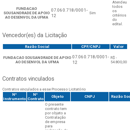
Atendeu
todos
FUNDACAO
07.060.718/0001-
os
SOUSANDRADE DE APOIO
Sim
critérios
12
AO DESENVOL DA UFMA
do
edital.
Vencedor(es) da Licitação
Razão Social
CPF/CNPJ
Valor
07.060.718/0001-
FUNDACAO SOUSANDRADE DE APOIO
R$ -
AO DESENVOL DA UFMA
54.800,00
12
Contratos vinculados
Contratos vinculados a esse Processo Licitatório
Nº
Nº
Objeto
CNPJ
Razão Soc
Instrumento
Contrato
O presente
contrato tem
por objeto a
Contratação
de empresa
para