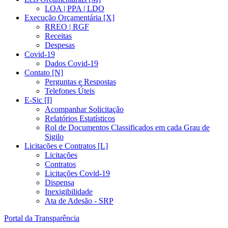
LOA | PPA | LDO
Execução Orçamentária [X]
RREO | RGF
Receitas
Despesas
Covid-19
Dados Covid-19
Contato [N]
Perguntas e Respostas
Telefones Úteis
E-Sic [I]
Acompanhar Solicitação
Relatórios Estatísticos
Rol de Documentos Classificados em cada Grau de
Sigilo
Licitações e Contratos [L]
Licitações
Contratos
Licitações Covid-19
Dispensa
Inexigibilidade
Ata de Adesão - SRP
Portal da Transparência