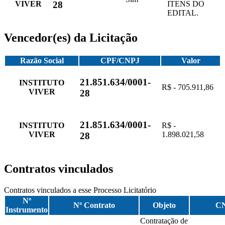
VIVER
ITENS DO
28
EDITAL.
Vencedor(es) da Licitação
Razão Social
CPF/CNPJ
Valor
21.851.634/0001-
INSTITUTO
R$ - 705.911,86
VIVER
28
21.851.634/0001-
INSTITUTO
R$ -
VIVER
1.898.021,58
28
Contratos vinculados
Contratos vinculados a esse Processo Licitatório
Nº
Nº Contrato
Objeto
C
Instrumento
Contratação de