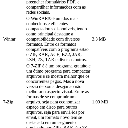
preencher formulários PDF, e
compartilhar informações com as
redes sociais.
O WinRAR® é um dos mais
conhecidos e eficientes
compactadores disponíveis, tendo
como principal destaque a
Winrar
compatibilidade com diversos
3,3 MB
formatos. Entre os formatos
compatíveis com o programa estão
o ZIP, RAR, ACE, BZ2, JAR,
LZH, 7Z, TAR e diversos outros.
O 7-ZIP é é um programa gratuito e
um ótimo programa para compactar
arquivos e se mostra melhor que os
concorrentes pagos. Mas a nova
versão deixou a desejar ao não
melhorar o aspecto visual. Entre as
formas de se comprimir um
7-Zip
arquivo, seja para economizar
1,09 MB
espaço em disco para outros
arquivos, seja para enviá-los por
email, um formato novo tem se
destacado em um segmento
dominado por ZIP e RAR, é o 7Z,