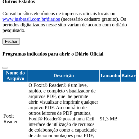
Outros Estados
Consultar sítios eletrônicos de imprensas oficiais locais ou
www.jusbrasil.com.br/diarios
(necessário cadastro gratuito). Os
períodos digitalizados nesse sítio variam de acordo com o diário
pesquisado.
Fechar
Programas indicados para abrir o Diário Oficial
Nome do
Descrição
Tamanho
Baixar
Arquivo
O Foxit® Reader® é um leve,
rápido, e completo visualizador de
arquivos PDF, que lhe permite
abrir, visualizar e imprimir qualquer
arquivo PDF. Ao contrário de
outros leitores de PDF gratuitos,
Foxit
Foxit® Reader® possui uma fácil
91,3 MB
Reader
interface de utilização de recursos
de colaboração como a capacidade
de adicionar anotações para PDF,