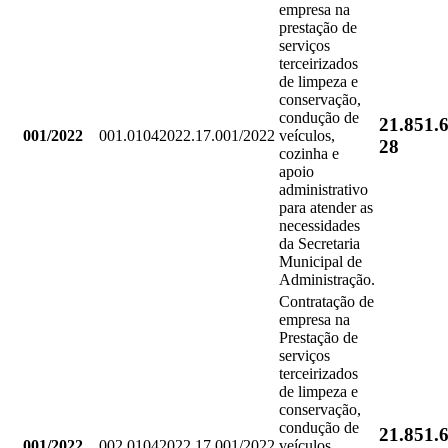
empresa na
prestação de
serviços
terceirizados
de limpeza e
conservação,
condução de
21.851.
001/2022
001.01042022.17.001/2022
veículos,
28
cozinha e
apoio
administrativo
para atender as
necessidades
da Secretaria
Municipal de
Administração.
Contratação de
empresa na
Prestação de
serviços
terceirizados
de limpeza e
conservação,
condução de
21.851.
001/2022
002.01042022.17.001/2022
veículos,