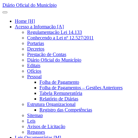
Diário Oficial do Município
Home [H]
Acesso a Informação [A]
Regulamentação Lei 14.133
Conhecendo a Lei nº 12.527/2011
Portarias
Decretos
Prestação de Contas
Diário Oficial do Município
Editais
Ofícios
Pessoal
Folha de Pagamento
Folha de Pagamentos – Gestões Anteriores
Tabela Remuneratória
Relatório de Diárias
Estrutura Organizacional
Registro das Competências
Sitemap
Leis
Avisos de Licitação
Repasses
Leis Orçamentárias [M]