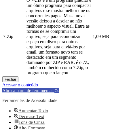
O 7-ZIP é é um programa gratuito e
um ótimo programa para compactar
arquivos e se mostra melhor que os
concorrentes pagos. Mas a nova
versão deixou a desejar ao não
melhorar o aspecto visual. Entre as
formas de se comprimir um
7-Zip
arquivo, seja para economizar
1,09 MB
espaço em disco para outros
arquivos, seja para enviá-los por
email, um formato novo tem se
destacado em um segmento
dominado por ZIP e RAR, é o 7Z,
também conhecido como 7-Zip, o
programa que o lançou.
Fechar
Acessar o conteúdo
Abrir a barra de ferramentas
Ferramentas de Acessibilidade
Aumentar Texto
Decrease Text
Tons de Cinza
Alto Contraste