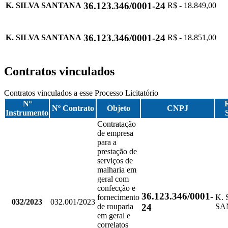
36.123.346/0001-24
K. SILVA SANTANA
R$ - 18.849,00
36.123.346/0001-24
K. SILVA SANTANA
R$ - 18.851,00
Contratos vinculados
Contratos vinculados a esse Processo Licitatório
Nº
Nº Contrato
Objeto
CNPJ
Instrumento
Contratação
de empresa
para a
prestação de
serviços de
malharia em
geral com
confecção e
36.123.346/0001-
fornecimento
K. 
032/2023
032.001/2023
24
de rouparia
SA
em geral e
correlatos