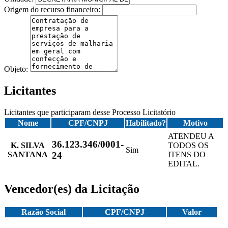
Origem do recurso financeiro:
Objeto:
Licitantes
Licitantes que participaram desse Processo Licitatório
Nome
CPF/CNPJ
Habilitado?
Motivo
ATENDEU A
36.123.346/0001-
K. SILVA
TODOS OS
Sim
SANTANA
ITENS DO
24
EDITAL.
Vencedor(es) da Licitação
Razão Social
CPF/CNPJ
Valor