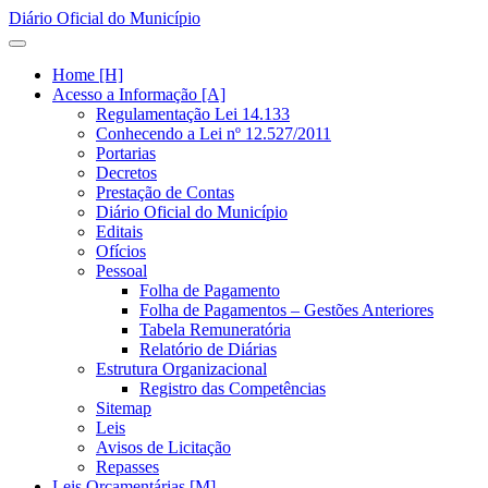
Diário Oficial do Município
Home [H]
Acesso a Informação [A]
Regulamentação Lei 14.133
Conhecendo a Lei nº 12.527/2011
Portarias
Decretos
Prestação de Contas
Diário Oficial do Município
Editais
Ofícios
Pessoal
Folha de Pagamento
Folha de Pagamentos – Gestões Anteriores
Tabela Remuneratória
Relatório de Diárias
Estrutura Organizacional
Registro das Competências
Sitemap
Leis
Avisos de Licitação
Repasses
Leis Orçamentárias [M]