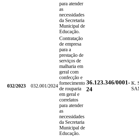
para atender
as
necessidades
da Secretaria
Municipal de
Educação.
Contratação
de empresa
para a
prestação de
serviços de
malharia em
geral com
confecção e
36.123.346/0001-
fornecimento
K. 
032/2023
032.001/2024
24
de rouparia
SA
em geral e
correlatos
para atender
as
necessidades
da Secretaria
Municipal de
Educação.