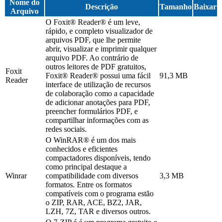
Nome do
Descrição
Tamanho
Baixar
Arquivo
O Foxit® Reader® é um leve,
rápido, e completo visualizador de
arquivos PDF, que lhe permite
abrir, visualizar e imprimir qualquer
arquivo PDF. Ao contrário de
outros leitores de PDF gratuitos,
Foxit
Foxit® Reader® possui uma fácil
91,3 MB
Reader
interface de utilização de recursos
de colaboração como a capacidade
de adicionar anotações para PDF,
preencher formulários PDF, e
compartilhar informações com as
redes sociais.
O WinRAR® é um dos mais
conhecidos e eficientes
compactadores disponíveis, tendo
como principal destaque a
Winrar
compatibilidade com diversos
3,3 MB
formatos. Entre os formatos
compatíveis com o programa estão
o ZIP, RAR, ACE, BZ2, JAR,
LZH, 7Z, TAR e diversos outros.