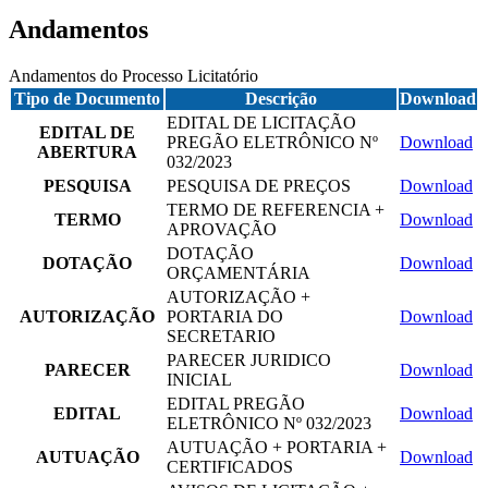
Andamentos
Andamentos do Processo Licitatório
Tipo de Documento
Descrição
Download
EDITAL DE LICITAÇÃO
EDITAL DE
PREGÃO ELETRÔNICO Nº
Download
ABERTURA
032/2023
PESQUISA
PESQUISA DE PREÇOS
Download
TERMO DE REFERENCIA +
TERMO
Download
APROVAÇÃO
DOTAÇÃO
DOTAÇÃO
Download
ORÇAMENTÁRIA
AUTORIZAÇÃO +
AUTORIZAÇÃO
PORTARIA DO
Download
SECRETARIO
PARECER JURIDICO
PARECER
Download
INICIAL
EDITAL PREGÃO
EDITAL
Download
ELETRÔNICO Nº 032/2023
AUTUAÇÃO + PORTARIA +
AUTUAÇÃO
Download
CERTIFICADOS