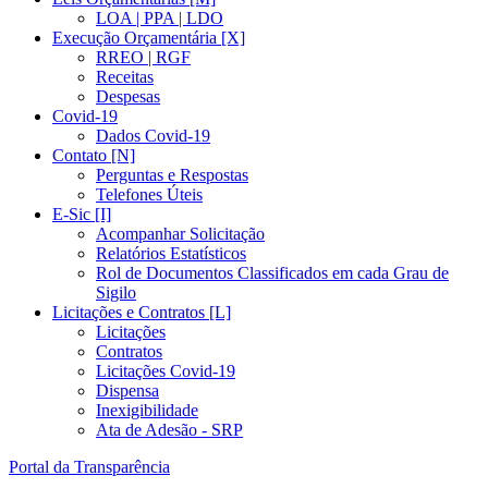
LOA | PPA | LDO
Execução Orçamentária [X]
RREO | RGF
Receitas
Despesas
Covid-19
Dados Covid-19
Contato [N]
Perguntas e Respostas
Telefones Úteis
E-Sic [I]
Acompanhar Solicitação
Relatórios Estatísticos
Rol de Documentos Classificados em cada Grau de
Sigilo
Licitações e Contratos [L]
Licitações
Contratos
Licitações Covid-19
Dispensa
Inexigibilidade
Ata de Adesão - SRP
Portal da Transparência