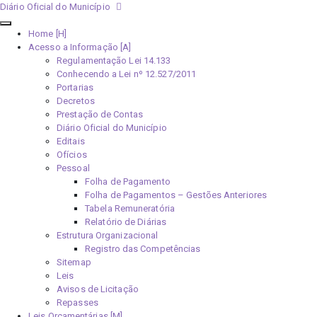
Diário Oficial do Município
Home [H]
Acesso a Informação [A]
Regulamentação Lei 14.133
Conhecendo a Lei nº 12.527/2011
Portarias
Decretos
Prestação de Contas
Diário Oficial do Município
Editais
Ofícios
Pessoal
Folha de Pagamento
Folha de Pagamentos – Gestões Anteriores
Tabela Remuneratória
Relatório de Diárias
Estrutura Organizacional
Registro das Competências
Sitemap
Leis
Avisos de Licitação
Repasses
Leis Orçamentárias [M]