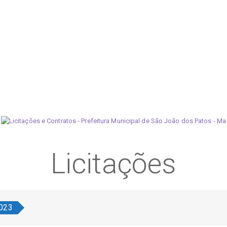
Licitações
023