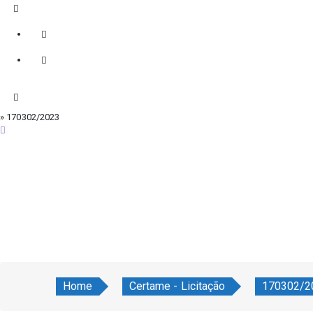
» 170302/2023
sexta-feira, 7 de agosto de 2026
Home
Certame - Licitação
170302/2