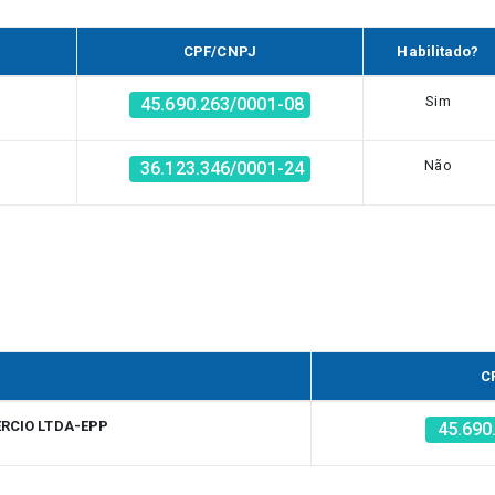
CPF/CNPJ
Habilitado?
Sim
45.690.263/0001-08
Não
36.123.346/0001-24
C
ERCIO LTDA-EPP
45.690