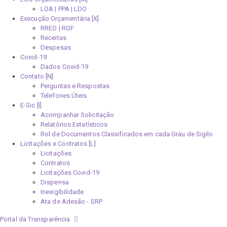
LOA | PPA | LDO
Execução Orçamentária [X]
RREO | RGF
Receitas
Despesas
Covid-19
Dados Covid-19
Contato [N]
Perguntas e Respostas
Telefones Úteis
E-Sic [I]
Acompanhar Solicitação
Relatórios Estatísticos
Rol de Documentos Classificados em cada Grau de Sigilo
Licitações e Contratos [L]
Licitações
Contratos
Licitações Covid-19
Dispensa
Inexigibilidade
Ata de Adesão - SRP
Portal da Transparência