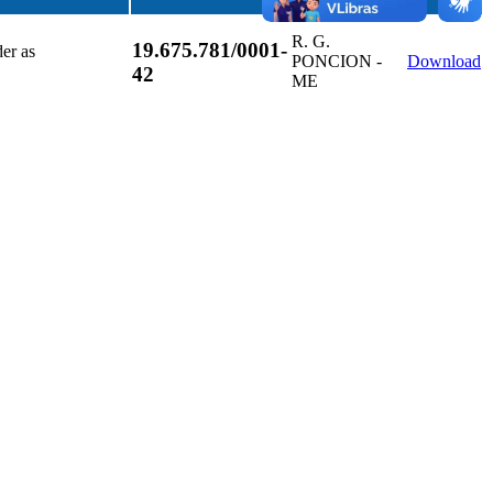
R. G.
19.675.781/0001-
der as
PONCION -
Download
42
ME