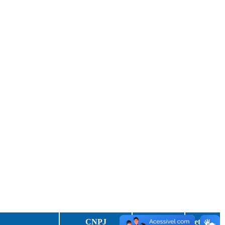
CNPJ
Razão Social
Detalhes