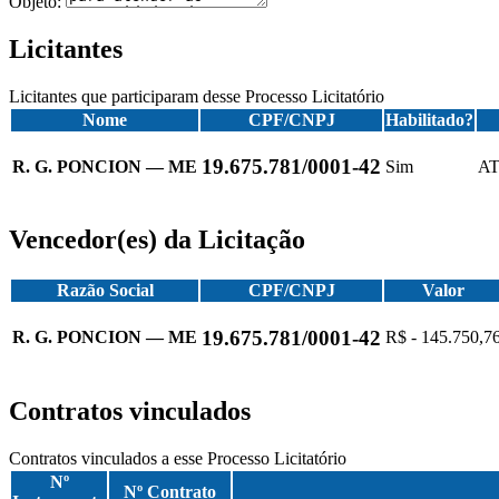
Objeto:
Licitantes
Licitantes que participaram desse Processo Licitatório
Nome
CPF/CNPJ
Habilitado?
19.675.781/0001-42
R. G. PONCION — ME
Sim
AT
Vencedor(es) da Licitação
Razão Social
CPF/CNPJ
Valor
19.675.781/0001-42
R. G. PONCION — ME
R$ - 145.750,7
Contratos vinculados
Contratos vinculados a esse Processo Licitatório
Nº
Nº Contrato