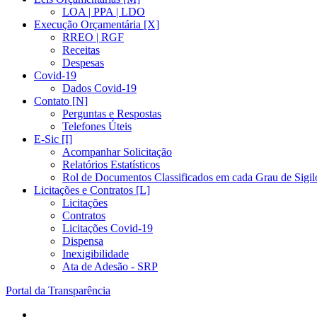
LOA | PPA | LDO
Execução Orçamentária [X]
RREO | RGF
Receitas
Despesas
Covid-19
Dados Covid-19
Contato [N]
Perguntas e Respostas
Telefones Úteis
E-Sic [I]
Acompanhar Solicitação
Relatórios Estatísticos
Rol de Documentos Classificados em cada Grau de Sigil
Licitações e Contratos [L]
Licitações
Contratos
Licitações Covid-19
Dispensa
Inexigibilidade
Ata de Adesão - SRP
Portal da Transparência