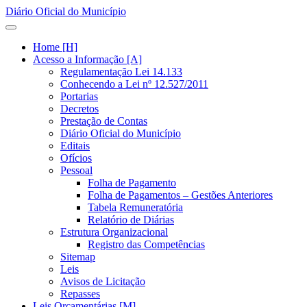
Diário Oficial do Município
Home [H]
Acesso a Informação [A]
Regulamentação Lei 14.133
Conhecendo a Lei nº 12.527/2011
Portarias
Decretos
Prestação de Contas
Diário Oficial do Município
Editais
Ofícios
Pessoal
Folha de Pagamento
Folha de Pagamentos – Gestões Anteriores
Tabela Remuneratória
Relatório de Diárias
Estrutura Organizacional
Registro das Competências
Sitemap
Leis
Avisos de Licitação
Repasses
Leis Orçamentárias [M]