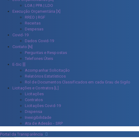
LOA | PPA | LDO
Execução Orçamentária [X]
RREO | RGF
Receitas
Despesas
Covid-19
Dados Covid-19
Contato [N]
Perguntas e Respostas
Telefones Úteis
E-Sic [I]
Acompanhar Solicitação
Relatórios Estatísticos
Rol de Documentos Classificados em cada Grau de Sigilo
Licitações e Contratos [L]
Licitações
Contratos
Licitações Covid-19
Dispensa
Inexigibilidade
Ata de Adesão - SRP
Portal da Transparência