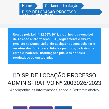
Home
Certame - Licitação
DISP. DE LOCAÇÃO PROCESSO
ADMINISTRATIVO
Regida pela Lei nº 12.527/2011, e conhecida como Lei
de Acesso à Informação - LAI, regulamenta o direito,
previsto na Constituição, de qualquer pessoa solicitar e
receber dos órgãos e entidades públicos, de todos os
entes e Poderes, informações públicas por eles
produzidas ou custodiadas.
DISP. DE LOCAÇÃO PROCESSO
ADMINISTRATIVO Nº 2003026/2023
Acompanhe as informações sobre o Certame abaixo