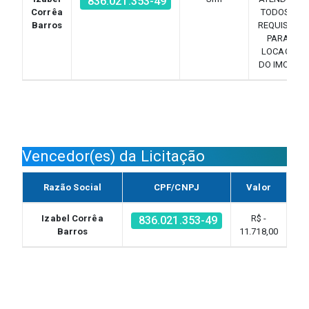
836.021.353-49
Corrêa
TODOS OS
Barros
REQUISITOS
PARA A
LOCAÇÃO
DO IMOVEL.
Vencedor(es) da Licitação
Razão Social
CPF/CNPJ
Valor
Izabel Corrêa
R$ -
836.021.353-49
Barros
11.718,00