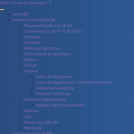
Diário Oficial do Município
Home [H]
Acesso a Informação [A]
Regulamentação Lei 14.133
Conhecendo a Lei nº 12.527/2011
Portarias
Decretos
Prestação de Contas
Diário Oficial do Município
Editais
Ofícios
Pessoal
Folha de Pagamento
Folha de Pagamentos – Gestões Anteriores
Tabela Remuneratória
Relatório de Diárias
Estrutura Organizacional
Registro das Competências
Sitemap
Leis
Avisos de Licitação
Repasses
Leis Orçamentárias [M]