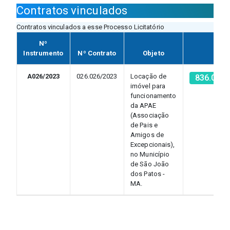
Contratos vinculados
Contratos vinculados a esse Processo Licitatório
Nº
Instrumento
Nº Contrato
Objeto
CNP
A026/2023
026.026/2023
Locação de
836.021.
imóvel para
funcionamento
da APAE
(Associação
de Pais e
Amigos de
Excepcionais),
no Município
de São João
dos Patos -
MA.