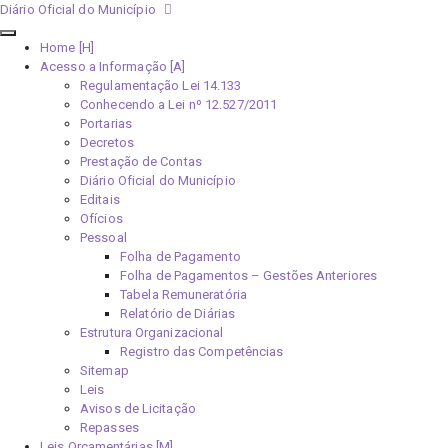
Diário Oficial do Município
Home [H]
Acesso a Informação [A]
Regulamentação Lei 14.133
Conhecendo a Lei nº 12.527/2011
Portarias
Decretos
Prestação de Contas
Diário Oficial do Município
Editais
Ofícios
Pessoal
Folha de Pagamento
Folha de Pagamentos – Gestões Anteriores
Tabela Remuneratória
Relatório de Diárias
Estrutura Organizacional
Registro das Competências
Sitemap
Leis
Avisos de Licitação
Repasses
Leis Orçamentárias [M]