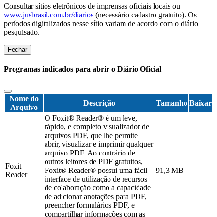
Consultar sítios eletrônicos de imprensas oficiais locais ou
www.jusbrasil.com.br/diarios
(necessário cadastro gratuito). Os
períodos digitalizados nesse sítio variam de acordo com o diário
pesquisado.
Fechar
Programas indicados para abrir o Diário Oficial
Nome do
Descrição
Tamanho
Baixar
Arquivo
O Foxit® Reader® é um leve,
rápido, e completo visualizador de
arquivos PDF, que lhe permite
abrir, visualizar e imprimir qualquer
arquivo PDF. Ao contrário de
outros leitores de PDF gratuitos,
Foxit
Foxit® Reader® possui uma fácil
91,3 MB
Reader
interface de utilização de recursos
de colaboração como a capacidade
de adicionar anotações para PDF,
preencher formulários PDF, e
compartilhar informações com as