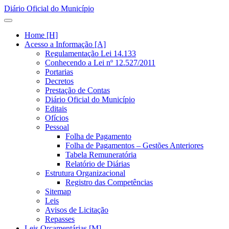
Diário Oficial do Município
Home [H]
Acesso a Informação [A]
Regulamentação Lei 14.133
Conhecendo a Lei nº 12.527/2011
Portarias
Decretos
Prestação de Contas
Diário Oficial do Município
Editais
Ofícios
Pessoal
Folha de Pagamento
Folha de Pagamentos – Gestões Anteriores
Tabela Remuneratória
Relatório de Diárias
Estrutura Organizacional
Registro das Competências
Sitemap
Leis
Avisos de Licitação
Repasses
Leis Orçamentárias [M]