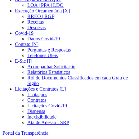
LOA | PPA | LDO
Execução Orçamentária [X]
RREO | RGF
Receitas
Despesas
Covid-19
Dados Covid-19
Contato [N]
Perguntas e Respostas
Telefones Úteis
E-Sic [I]
Acompanhar Solicitação
Relatórios Estatísticos
Rol de Documentos Classificados em cada Grau de
Sigilo
Licitações e Contratos [L]
Licitações
Contratos
Licitações Covid-19
Dispensa
Inexigibilidade
Ata de Adesão - SRP
Portal da Transparência