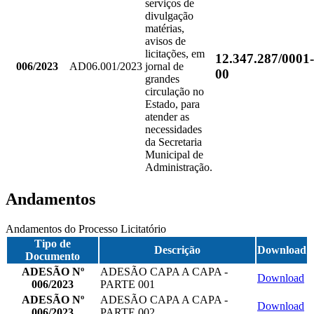
serviços de
divulgação
matérias,
avisos de
licitações, em
12.347.287/0001-
006/2023
AD06.001/2023
jornal de
00
grandes
circulação no
Estado, para
atender as
necessidades
da Secretaria
Municipal de
Administração.
Andamentos
Andamentos do Processo Licitatório
Tipo de
Descrição
Download
Documento
ADESÃO Nº
ADESÃO CAPA A CAPA -
Download
006/2023
PARTE 001
ADESÃO Nº
ADESÃO CAPA A CAPA -
Download
006/2023
PARTE 002