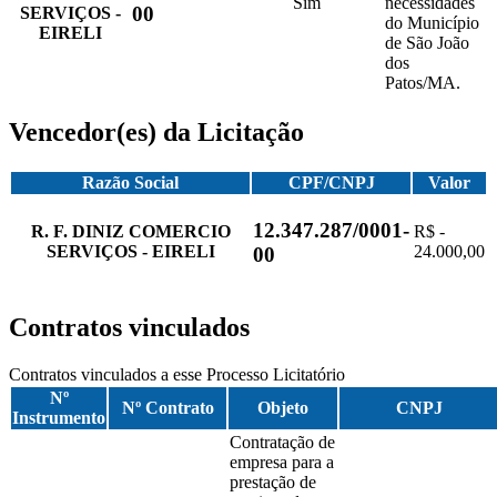
Sim
necessidades
00
SERVIÇOS -
do Município
EIRELI
de São João
dos
Patos/MA.
Vencedor(es) da Licitação
Razão Social
CPF/CNPJ
Valor
12.347.287/0001-
R. F. DINIZ COMERCIO
R$ -
SERVIÇOS - EIRELI
24.000,00
00
Contratos vinculados
Contratos vinculados a esse Processo Licitatório
Nº
Nº Contrato
Objeto
CNPJ
Instrumento
Contratação de
empresa para a
prestação de