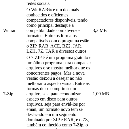
redes sociais.
O WinRAR® é um dos mais
conhecidos e eficientes
compactadores disponíveis, tendo
como principal destaque a
Winrar
compatibilidade com diversos
3,3 MB
formatos. Entre os formatos
compatíveis com o programa estão
o ZIP, RAR, ACE, BZ2, JAR,
LZH, 7Z, TAR e diversos outros.
O 7-ZIP é é um programa gratuito e
um ótimo programa para compactar
arquivos e se mostra melhor que os
concorrentes pagos. Mas a nova
versão deixou a desejar ao não
melhorar o aspecto visual. Entre as
formas de se comprimir um
7-Zip
arquivo, seja para economizar
1,09 MB
espaço em disco para outros
arquivos, seja para enviá-los por
email, um formato novo tem se
destacado em um segmento
dominado por ZIP e RAR, é o 7Z,
também conhecido como 7-Zip, o