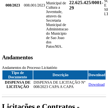
S
22.625.425/0001-
Municipal de
008/2023
008.001/2023
E
29
Cultura a
S
Juventude,
L
atraves da
Secretaria
Municipal de
Administracao
do Municipio
de Sao Joao
dos
Patos/MA.
Andamentos
Andamentos do Processo Licitatório
Tipo de
Descrição
Download
Documento
DISPENSA DE
DISPENSA DE LICITAÇÃO Nº
Download
LICITAÇÃO
008/2023 CAPA A CAPA
Licitações e Contratos -