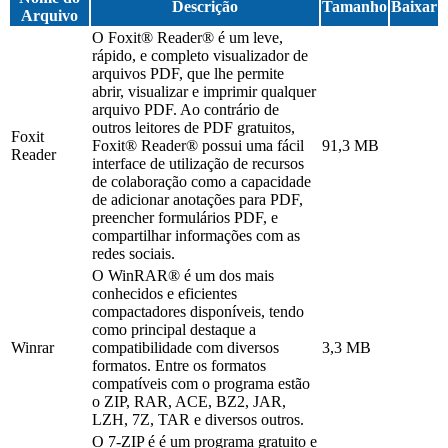
Descrição
Tamanho
Baixar
Arquivo
O Foxit® Reader® é um leve,
rápido, e completo visualizador de
arquivos PDF, que lhe permite
abrir, visualizar e imprimir qualquer
arquivo PDF. Ao contrário de
outros leitores de PDF gratuitos,
Foxit
Foxit® Reader® possui uma fácil
91,3 MB
Reader
interface de utilização de recursos
de colaboração como a capacidade
de adicionar anotações para PDF,
preencher formulários PDF, e
compartilhar informações com as
redes sociais.
O WinRAR® é um dos mais
conhecidos e eficientes
compactadores disponíveis, tendo
como principal destaque a
Winrar
compatibilidade com diversos
3,3 MB
formatos. Entre os formatos
compatíveis com o programa estão
o ZIP, RAR, ACE, BZ2, JAR,
LZH, 7Z, TAR e diversos outros.
O 7-ZIP é é um programa gratuito e