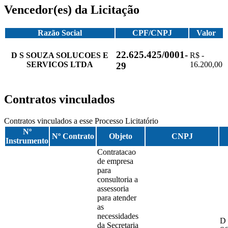
Vencedor(es) da Licitação
Razão Social
CPF/CNPJ
Valor
22.625.425/0001-
D S SOUZA SOLUCOES E
R$ -
SERVICOS LTDA
16.200,00
29
Contratos vinculados
Contratos vinculados a esse Processo Licitatório
Nº
Nº Contrato
Objeto
CNPJ
Instrumento
Contratacao
de empresa
para
consultoria a
assessoria
para atender
as
necessidades
D
da Secretaria