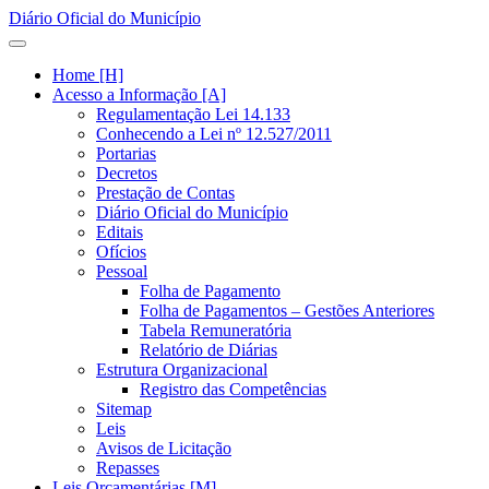
Diário Oficial do Município
Home [H]
Acesso a Informação [A]
Regulamentação Lei 14.133
Conhecendo a Lei nº 12.527/2011
Portarias
Decretos
Prestação de Contas
Diário Oficial do Município
Editais
Ofícios
Pessoal
Folha de Pagamento
Folha de Pagamentos – Gestões Anteriores
Tabela Remuneratória
Relatório de Diárias
Estrutura Organizacional
Registro das Competências
Sitemap
Leis
Avisos de Licitação
Repasses
Leis Orçamentárias [M]