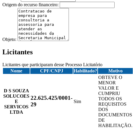
Origem do recurso financeiro:
Objeto:
Licitantes
Licitantes que participaram desse Processo Licitatório
Nome
CPF/CNPJ
Habilitado?
Motivo
OBTEVE O
MENOR
VALOR E
D S SOUZA
CUMPRIU
SOLUCOES
22.625.425/0001-
TODOS OS
E
Sim
29
REQUISITOS
SERVICOS
DOS
LTDA
DOCUMENTOS
DE
HABILITAÇÃO.