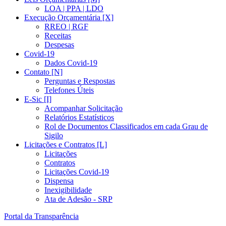
LOA | PPA | LDO
Execução Orçamentária [X]
RREO | RGF
Receitas
Despesas
Covid-19
Dados Covid-19
Contato [N]
Perguntas e Respostas
Telefones Úteis
E-Sic [I]
Acompanhar Solicitação
Relatórios Estatísticos
Rol de Documentos Classificados em cada Grau de
Sigilo
Licitações e Contratos [L]
Licitações
Contratos
Licitações Covid-19
Dispensa
Inexigibilidade
Ata de Adesão - SRP
Portal da Transparência