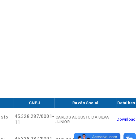
CNPJ
Razão Social
Detalhes
45.328.287/0001-
e São
CARLOS AUGUSTO DA SILVA
Download
JUNIOR
11
45.328.287/0001-