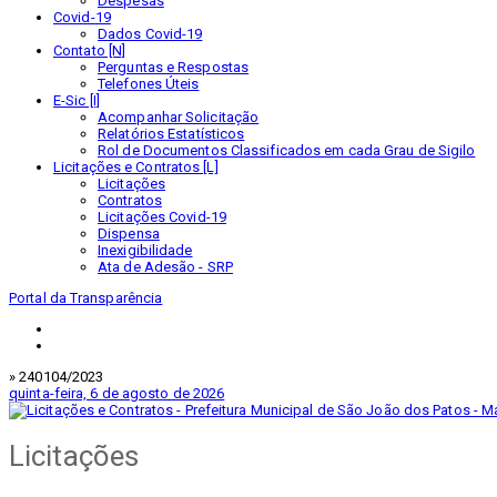
Despesas
Covid-19
Dados Covid-19
Contato [N]
Perguntas e Respostas
Telefones Úteis
E-Sic [I]
Acompanhar Solicitação
Relatórios Estatísticos
Rol de Documentos Classificados em cada Grau de Sigilo
Licitações e Contratos [L]
Licitações
Contratos
Licitações Covid-19
Dispensa
Inexigibilidade
Ata de Adesão - SRP
Portal da Transparência
» 240104/2023
quinta-feira, 6 de agosto de 2026
Licitações