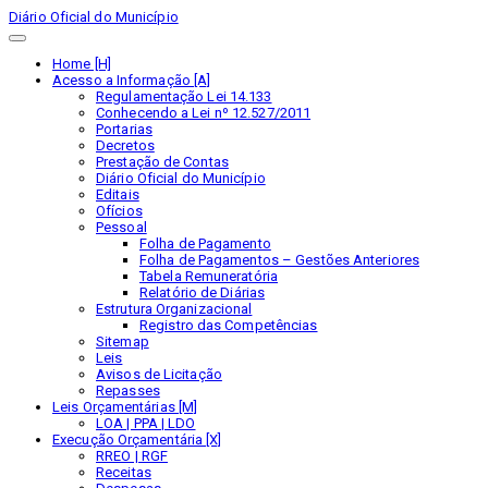
Diário Oficial do Município
Home [H]
Acesso a Informação [A]
Regulamentação Lei 14.133
Conhecendo a Lei nº 12.527/2011
Portarias
Decretos
Prestação de Contas
Diário Oficial do Município
Editais
Ofícios
Pessoal
Folha de Pagamento
Folha de Pagamentos – Gestões Anteriores
Tabela Remuneratória
Relatório de Diárias
Estrutura Organizacional
Registro das Competências
Sitemap
Leis
Avisos de Licitação
Repasses
Leis Orçamentárias [M]
LOA | PPA | LDO
Execução Orçamentária [X]
RREO | RGF
Receitas