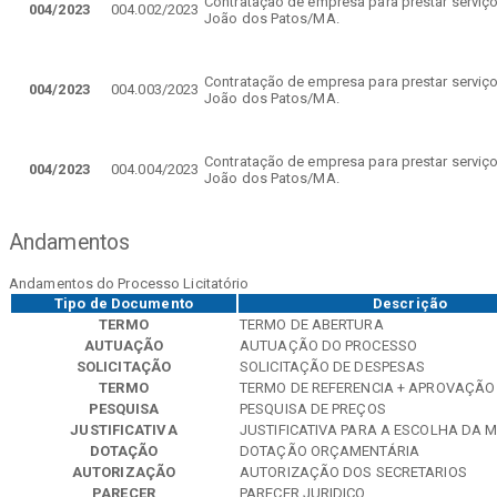
Contratação de empresa para prestar serviços
004/2023
004.002/2023
João dos Patos/MA.
Contratação de empresa para prestar serviços
004/2023
004.003/2023
João dos Patos/MA.
Contratação de empresa para prestar serviços
004/2023
004.004/2023
João dos Patos/MA.
Andamentos
Andamentos do Processo Licitatório
Tipo de Documento
Descrição
TERMO
TERMO DE ABERTURA
AUTUAÇÃO
AUTUAÇÃO DO PROCESSO
SOLICITAÇÃO
SOLICITAÇÃO DE DESPESAS
TERMO
TERMO DE REFERENCIA + APROVAÇÃO
PESQUISA
PESQUISA DE PREÇOS
JUSTIFICATIVA
JUSTIFICATIVA PARA A ESCOLHA DA 
DOTAÇÃO
DOTAÇÃO ORÇAMENTÁRIA
AUTORIZAÇÃO
AUTORIZAÇÃO DOS SECRETARIOS
PARECER
PARECER JURIDICO