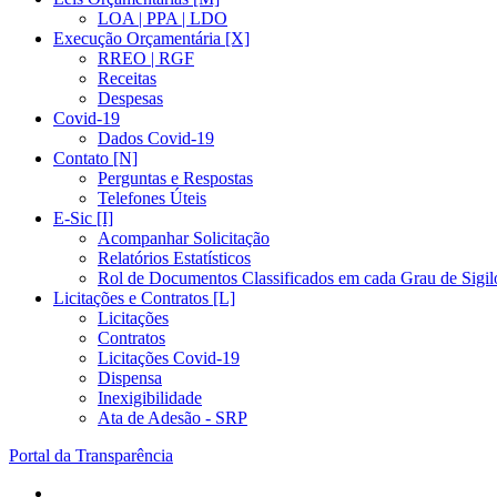
LOA | PPA | LDO
Execução Orçamentária [X]
RREO | RGF
Receitas
Despesas
Covid-19
Dados Covid-19
Contato [N]
Perguntas e Respostas
Telefones Úteis
E-Sic [I]
Acompanhar Solicitação
Relatórios Estatísticos
Rol de Documentos Classificados em cada Grau de Sigil
Licitações e Contratos [L]
Licitações
Contratos
Licitações Covid-19
Dispensa
Inexigibilidade
Ata de Adesão - SRP
Portal da Transparência