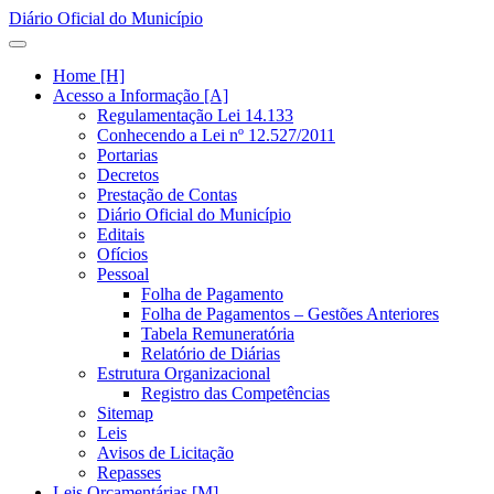
Diário Oficial do Município
Home [H]
Acesso a Informação [A]
Regulamentação Lei 14.133
Conhecendo a Lei nº 12.527/2011
Portarias
Decretos
Prestação de Contas
Diário Oficial do Município
Editais
Ofícios
Pessoal
Folha de Pagamento
Folha de Pagamentos – Gestões Anteriores
Tabela Remuneratória
Relatório de Diárias
Estrutura Organizacional
Registro das Competências
Sitemap
Leis
Avisos de Licitação
Repasses
Leis Orçamentárias [M]