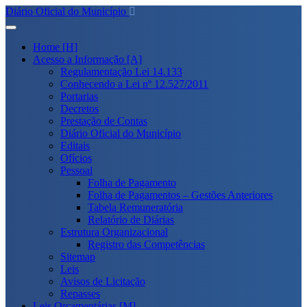
Diário Oficial do Município
Home [H]
Acesso a Informação [A]
Regulamentação Lei 14.133
Conhecendo a Lei nº 12.527/2011
Portarias
Decretos
Prestação de Contas
Diário Oficial do Município
Editais
Ofícios
Pessoal
Folha de Pagamento
Folha de Pagamentos – Gestões Anteriores
Tabela Remuneratória
Relatório de Diárias
Estrutura Organizacional
Registro das Competências
Sitemap
Leis
Avisos de Licitação
Repasses
Leis Orçamentárias [M]