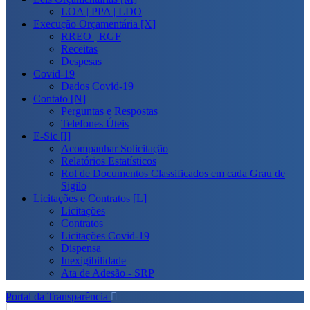
LOA | PPA | LDO
Execução Orçamentária [X]
RREO | RGF
Receitas
Despesas
Covid-19
Dados Covid-19
Contato [N]
Perguntas e Respostas
Telefones Úteis
E-Sic [I]
Acompanhar Solicitação
Relatórios Estatísticos
Rol de Documentos Classificados em cada Grau de
Sigilo
Licitações e Contratos [L]
Licitações
Contratos
Licitações Covid-19
Dispensa
Inexigibilidade
Ata de Adesão - SRP
Portal da Transparência