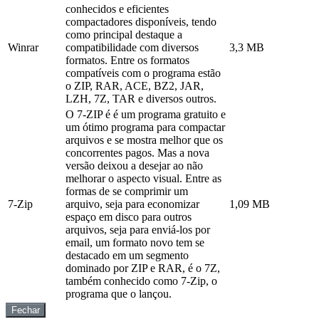
conhecidos e eficientes
compactadores disponíveis, tendo
como principal destaque a
Winrar
compatibilidade com diversos
3,3 MB
formatos. Entre os formatos
compatíveis com o programa estão
o ZIP, RAR, ACE, BZ2, JAR,
LZH, 7Z, TAR e diversos outros.
O 7-ZIP é é um programa gratuito e
um ótimo programa para compactar
arquivos e se mostra melhor que os
concorrentes pagos. Mas a nova
versão deixou a desejar ao não
melhorar o aspecto visual. Entre as
formas de se comprimir um
7-Zip
arquivo, seja para economizar
1,09 MB
espaço em disco para outros
arquivos, seja para enviá-los por
email, um formato novo tem se
destacado em um segmento
dominado por ZIP e RAR, é o 7Z,
também conhecido como 7-Zip, o
programa que o lançou.
Fechar