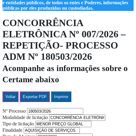
e entidades públicos, de todos os entes e Poderes, informações
públicas por eles produzidas ou custodiadas.
CONCORRÊNCIA
ELETRÔNICA Nº 007/2026 –
REPETIÇÃO- PROCESSO
ADM Nº 180503/2026
Acompanhe as informações sobre o
Certame abaixo
Voltar
Exportar PDF
Imprimir
Nº Processo
Modalidade de licitação
Tipo de licitação
Finalidade