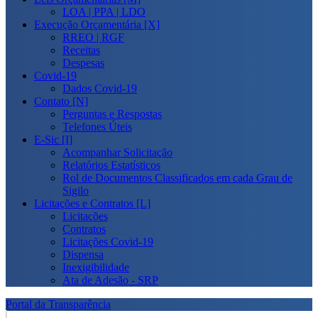
LOA | PPA | LDO
Execução Orçamentária [X]
RREO | RGF
Receitas
Despesas
Covid-19
Dados Covid-19
Contato [N]
Perguntas e Respostas
Telefones Úteis
E-Sic [I]
Acompanhar Solicitação
Relatórios Estatísticos
Rol de Documentos Classificados em cada Grau de
Sigilo
Licitações e Contratos [L]
Licitações
Contratos
Licitações Covid-19
Dispensa
Inexigibilidade
Ata de Adesão - SRP
Portal da Transparência