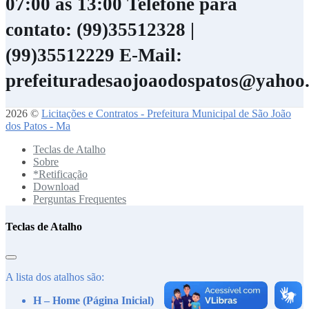
07:00 às 13:00
Telefone para
contato: (99)35512328 |
(99)35512229
E-Mail:
prefeituradesaojoaodospatos@yahoo
2026 ©
Licitações e Contratos - Prefeitura Municipal de São João
dos Patos - Ma
Teclas de Atalho
Sobre
*Retificação
Download
Perguntas Frequentes
Teclas de Atalho
A lista dos atalhos são:
H – Home (Página Inicial)