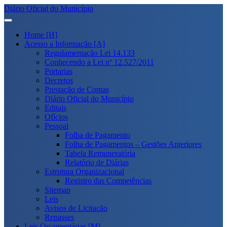
Diário Oficial do Município
Home [H]
Acesso a Informação [A]
Regulamentação Lei 14.133
Conhecendo a Lei nº 12.527/2011
Portarias
Decretos
Prestação de Contas
Diário Oficial do Município
Editais
Ofícios
Pessoal
Folha de Pagamento
Folha de Pagamentos – Gestões Anteriores
Tabela Remuneratória
Relatório de Diárias
Estrutura Organizacional
Registro das Competências
Sitemap
Leis
Avisos de Licitação
Repasses
Leis Orçamentárias [M]