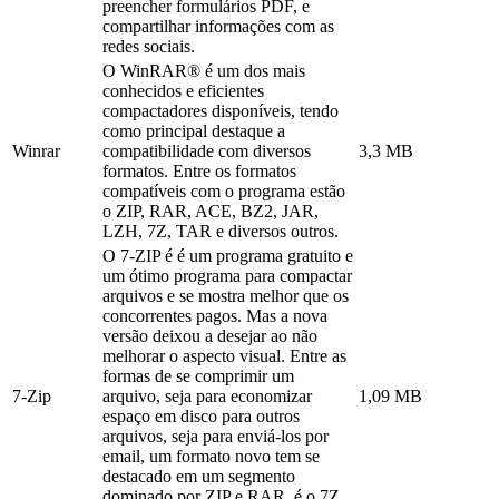
preencher formulários PDF, e
compartilhar informações com as
redes sociais.
O WinRAR® é um dos mais
conhecidos e eficientes
compactadores disponíveis, tendo
como principal destaque a
Winrar
compatibilidade com diversos
3,3 MB
formatos. Entre os formatos
compatíveis com o programa estão
o ZIP, RAR, ACE, BZ2, JAR,
LZH, 7Z, TAR e diversos outros.
O 7-ZIP é é um programa gratuito e
um ótimo programa para compactar
arquivos e se mostra melhor que os
concorrentes pagos. Mas a nova
versão deixou a desejar ao não
melhorar o aspecto visual. Entre as
formas de se comprimir um
7-Zip
arquivo, seja para economizar
1,09 MB
espaço em disco para outros
arquivos, seja para enviá-los por
email, um formato novo tem se
destacado em um segmento
dominado por ZIP e RAR, é o 7Z,