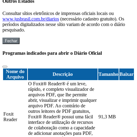
Outros Estados
Consultar sítios eletrônicos de imprensas oficiais locais ou
www.jusbrasil.com.br/diarios
(necessário cadastro gratuito). Os
períodos digitalizados nesse sítio variam de acordo com o diário
pesquisado.
Fechar
Programas indicados para abrir o Diário Oficial
Nome do
Descrição
Tamanho
Baixar
Arquivo
O Foxit® Reader® é um leve,
rápido, e completo visualizador de
arquivos PDF, que lhe permite
abrir, visualizar e imprimir qualquer
arquivo PDF. Ao contrário de
outros leitores de PDF gratuitos,
Foxit
Foxit® Reader® possui uma fácil
91,3 MB
Reader
interface de utilização de recursos
de colaboração como a capacidade
de adicionar anotações para PDF,