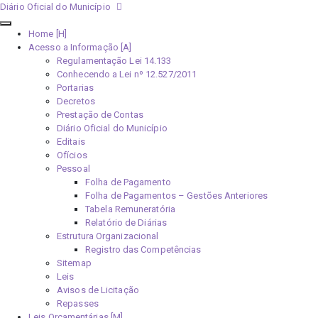
Diário Oficial do Município
Home [H]
Acesso a Informação [A]
Regulamentação Lei 14.133
Conhecendo a Lei nº 12.527/2011
Portarias
Decretos
Prestação de Contas
Diário Oficial do Município
Editais
Ofícios
Pessoal
Folha de Pagamento
Folha de Pagamentos – Gestões Anteriores
Tabela Remuneratória
Relatório de Diárias
Estrutura Organizacional
Registro das Competências
Sitemap
Leis
Avisos de Licitação
Repasses
Leis Orçamentárias [M]