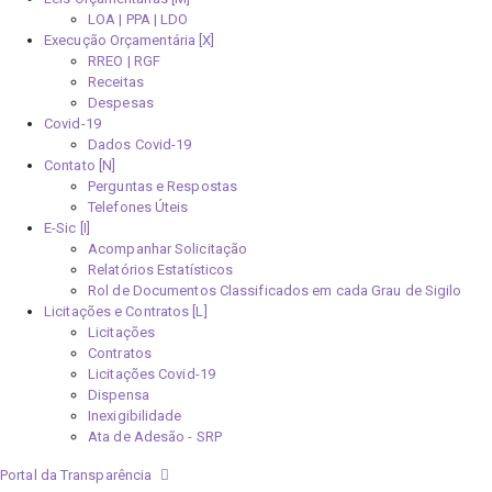
LOA | PPA | LDO
Execução Orçamentária [X]
RREO | RGF
Receitas
Despesas
Covid-19
Dados Covid-19
Contato [N]
Perguntas e Respostas
Telefones Úteis
E-Sic [I]
Acompanhar Solicitação
Relatórios Estatísticos
Rol de Documentos Classificados em cada Grau de Sigilo
Licitações e Contratos [L]
Licitações
Contratos
Licitações Covid-19
Dispensa
Inexigibilidade
Ata de Adesão - SRP
Portal da Transparência