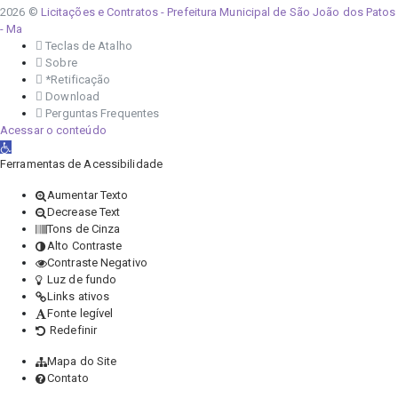
2026 ©
Licitações e Contratos - Prefeitura Municipal de São João dos Patos
- Ma
Teclas de Atalho
Sobre
*Retificação
Download
Perguntas Frequentes
Acessar o conteúdo
Abrir a barra de ferramentas
Ferramentas de Acessibilidade
Aumentar Texto
Decrease Text
Tons de Cinza
Alto Contraste
Contraste Negativo
Luz de fundo
Links ativos
Fonte legível
Redefinir
Mapa do Site
Contato