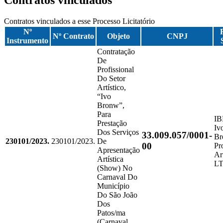
Contratos vinculados a esse Processo Licitatório
Nº
Nº Contrato
Objeto
CNPJ
Instrumento
Contratação
De
Profissional
Do Setor
Artístico,
“Ivo
Bronw”,
Para
IB
Prestação
Iv
Dos Serviços
33.009.057/0001-
Br
230101/2023.
230101/2023.
De
00
Pr
Apresentação
Art
Artística
L
(Show) No
Carnaval Do
Município
Do São João
Dos
Patos/ma
(Carnaval