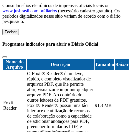
Consultar sítios eletrônicos de imprensas oficiais locais ou
www.jusbrasil.com.br/diarios
(necessário cadastro gratuito). Os
períodos digitalizados nesse sítio variam de acordo com o diário
pesquisado.
Fechar
Programas indicados para abrir o Diário Oficial
Nome do
Descrição
Tamanho
Baixar
Arquivo
O Foxit® Reader® é um leve,
rápido, e completo visualizador de
arquivos PDF, que lhe permite
abrir, visualizar e imprimir qualquer
arquivo PDF. Ao contrário de
outros leitores de PDF gratuitos,
Foxit
Foxit® Reader® possui uma fácil
91,3 MB
Reader
interface de utilização de recursos
de colaboração como a capacidade
de adicionar anotações para PDF,
preencher formulários PDF, e
compartilhar informações com as