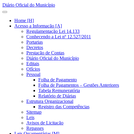
Diário Oficial do Município
Home [H]
Acesso a Informação [A]
Regulamentação Lei 14.133
Conhecendo a Lei nº 12.527/2011
Portarias
Decretos
Prestação de Contas
Diário Oficial do Município
Editais
Ofícios
Pessoal
Folha de Pagamento
Folha de Pagamentos – Gestões Anteriores
Tabela Remuneratória
Relatório de Diárias
Estrutura Organizacional
Registro das Competências
Sitemap
Leis
Avisos de Licitação
Repasses
Leis Orçamentárias [M]