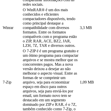
redes sociais.
O WinRAR® é um dos mais
conhecidos e eficientes
compactadores disponíveis, tendo
como principal destaque a
Winrar
compatibilidade com diversos
3,3 MB
formatos. Entre os formatos
compatíveis com o programa estão
o ZIP, RAR, ACE, BZ2, JAR,
LZH, 7Z, TAR e diversos outros.
O 7-ZIP é é um programa gratuito e
um ótimo programa para compactar
arquivos e se mostra melhor que os
concorrentes pagos. Mas a nova
versão deixou a desejar ao não
melhorar o aspecto visual. Entre as
formas de se comprimir um
7-Zip
arquivo, seja para economizar
1,09 MB
espaço em disco para outros
arquivos, seja para enviá-los por
email, um formato novo tem se
destacado em um segmento
dominado por ZIP e RAR, é o 7Z,
também conhecido como 7-Zip, o