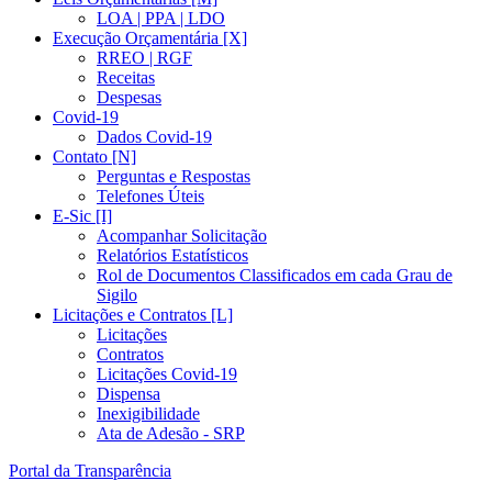
LOA | PPA | LDO
Execução Orçamentária [X]
RREO | RGF
Receitas
Despesas
Covid-19
Dados Covid-19
Contato [N]
Perguntas e Respostas
Telefones Úteis
E-Sic [I]
Acompanhar Solicitação
Relatórios Estatísticos
Rol de Documentos Classificados em cada Grau de
Sigilo
Licitações e Contratos [L]
Licitações
Contratos
Licitações Covid-19
Dispensa
Inexigibilidade
Ata de Adesão - SRP
Portal da Transparência