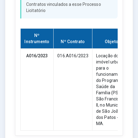
Contratos vinculados a esse Processo
Licitatório
Nº
Instrumento
Nº Contrato
Objeto
A016/2023
016.A016/2023
Locação do
imóvel urbano
para o
funcionamento
do Programa
Saúde da
Família (PSF) -
São Francisco
II, no Município
de São João
dos Patos -
MA.