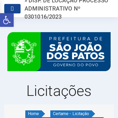
» DISP. DE LOCAÇÃO PROCESSO
ADMINISTRATIVO Nº
Abrir a barra de ferramentas
0301016/2023
Licitações
Home
Certame - Licitação