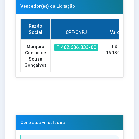
Vencedor(es) da Licitação
Razão
Social
CPF/CNPJ
Valor
Marijara
R$ -
462.606.333-00
Coelho de
15.180,00
Sousa
Gonçalves
Contratos vinculados