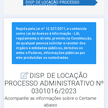
DISP. DE LOCAÇÃO PROCESSO
ADMINISTRATIVO
Regida pela Lei nº 12.527/2011, e conhecida
como Lei de Acesso à Informação - LAI,
regulamenta o direito, previsto na Constituição,
de qualquer pessoa solicitar e receber dos
órgãos e entidades públicos, de todos os
entes e Poderes, informações públicas por
eles produzidas ou custodiadas.
DISP. DE LOCAÇÃO
PROCESSO ADMINISTRATIVO Nº
0301016/2023
Acompanhe as informações sobre o Certame
abaixo