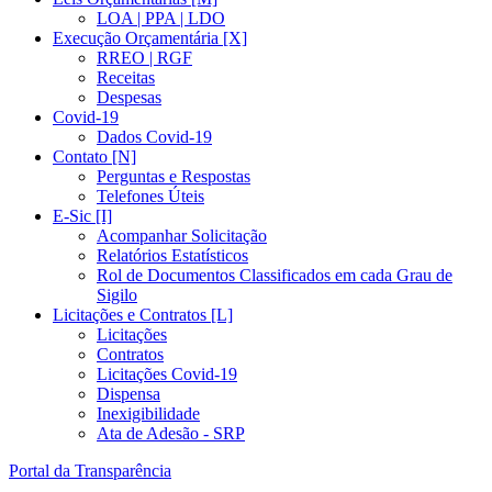
LOA | PPA | LDO
Execução Orçamentária [X]
RREO | RGF
Receitas
Despesas
Covid-19
Dados Covid-19
Contato [N]
Perguntas e Respostas
Telefones Úteis
E-Sic [I]
Acompanhar Solicitação
Relatórios Estatísticos
Rol de Documentos Classificados em cada Grau de
Sigilo
Licitações e Contratos [L]
Licitações
Contratos
Licitações Covid-19
Dispensa
Inexigibilidade
Ata de Adesão - SRP
Portal da Transparência