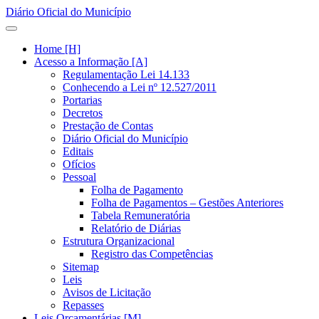
Diário Oficial do Município
Home [H]
Acesso a Informação [A]
Regulamentação Lei 14.133
Conhecendo a Lei nº 12.527/2011
Portarias
Decretos
Prestação de Contas
Diário Oficial do Município
Editais
Ofícios
Pessoal
Folha de Pagamento
Folha de Pagamentos – Gestões Anteriores
Tabela Remuneratória
Relatório de Diárias
Estrutura Organizacional
Registro das Competências
Sitemap
Leis
Avisos de Licitação
Repasses
Leis Orçamentárias [M]