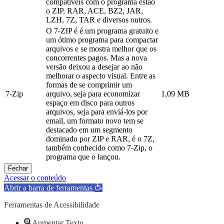
compatíveis com o programa estão
o ZIP, RAR, ACE, BZ2, JAR,
LZH, 7Z, TAR e diversos outros.
O 7-ZIP é é um programa gratuito e
um ótimo programa para compactar
arquivos e se mostra melhor que os
concorrentes pagos. Mas a nova
versão deixou a desejar ao não
melhorar o aspecto visual. Entre as
formas de se comprimir um
7-Zip
arquivo, seja para economizar
1,09 MB
espaço em disco para outros
arquivos, seja para enviá-los por
email, um formato novo tem se
destacado em um segmento
dominado por ZIP e RAR, é o 7Z,
também conhecido como 7-Zip, o
programa que o lançou.
Fechar
Acessar o conteúdo
Abrir a barra de ferramentas
Ferramentas de Acessibilidade
Aumentar Texto