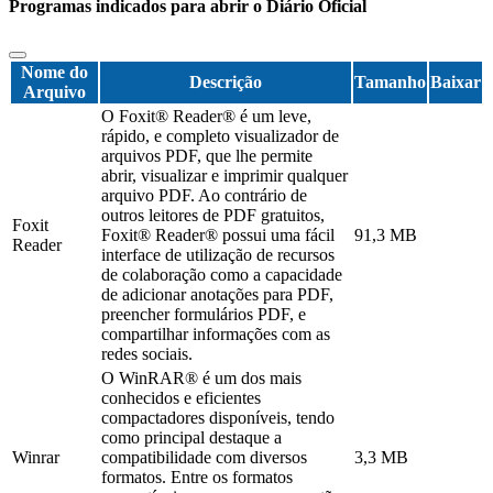
Programas indicados para abrir o Diário Oficial
Nome do
Descrição
Tamanho
Baixar
Arquivo
O Foxit® Reader® é um leve,
rápido, e completo visualizador de
arquivos PDF, que lhe permite
abrir, visualizar e imprimir qualquer
arquivo PDF. Ao contrário de
outros leitores de PDF gratuitos,
Foxit
Foxit® Reader® possui uma fácil
91,3 MB
Reader
interface de utilização de recursos
de colaboração como a capacidade
de adicionar anotações para PDF,
preencher formulários PDF, e
compartilhar informações com as
redes sociais.
O WinRAR® é um dos mais
conhecidos e eficientes
compactadores disponíveis, tendo
como principal destaque a
Winrar
compatibilidade com diversos
3,3 MB
formatos. Entre os formatos