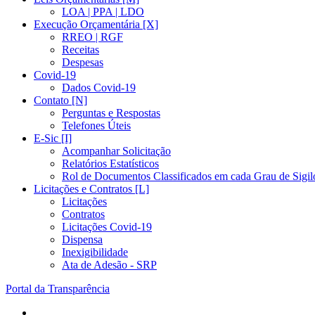
LOA | PPA | LDO
Execução Orçamentária [X]
RREO | RGF
Receitas
Despesas
Covid-19
Dados Covid-19
Contato [N]
Perguntas e Respostas
Telefones Úteis
E-Sic [I]
Acompanhar Solicitação
Relatórios Estatísticos
Rol de Documentos Classificados em cada Grau de Sigil
Licitações e Contratos [L]
Licitações
Contratos
Licitações Covid-19
Dispensa
Inexigibilidade
Ata de Adesão - SRP
Portal da Transparência