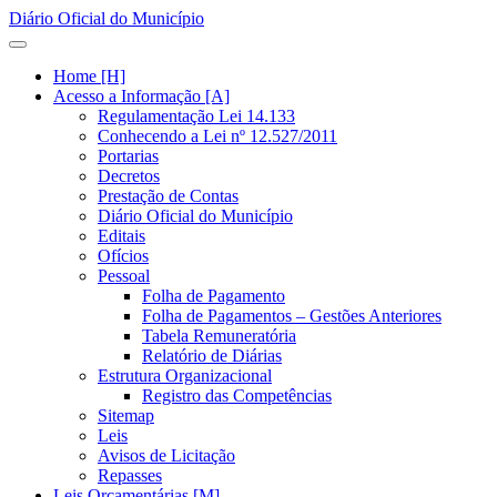
Diário Oficial do Município
Home [H]
Acesso a Informação [A]
Regulamentação Lei 14.133
Conhecendo a Lei nº 12.527/2011
Portarias
Decretos
Prestação de Contas
Diário Oficial do Município
Editais
Ofícios
Pessoal
Folha de Pagamento
Folha de Pagamentos – Gestões Anteriores
Tabela Remuneratória
Relatório de Diárias
Estrutura Organizacional
Registro das Competências
Sitemap
Leis
Avisos de Licitação
Repasses
Leis Orçamentárias [M]