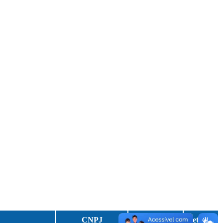
CNPJ
Razão Social
Detalhes