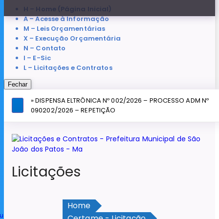
H – Home (Página Inicial)
A – Acesse à Informação
M – Leis Orçamentárias
X – Execução Orçamentária
N – Contato
I – E-Sic
L – Licitações e Contratos
Fechar
» DISPENSA ELTRÔNICA Nº 002/2026 – PROCESSO ADM Nº
090202/2026 – REPETIÇÃO
Licitações
Home
u
Certame - Licitação