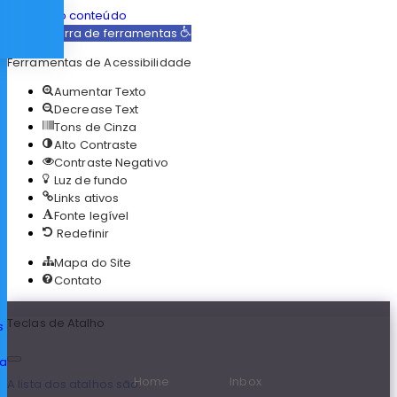
Acessar o conteúdo
Abrir a barra de ferramentas
Ferramentas de Acessibilidade
Aumentar Texto
Decrease Text
Tons de Cinza
Alto Contraste
Contraste Negativo
Luz de fundo
Links ativos
Fonte legível
Redefinir
Mapa do Site
Contato
Teclas de Atalho
s
ia
Home
Inbox
A lista dos atalhos são: