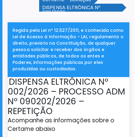
DISPENSA ELTRÔNICA Nº
002/2026 –
Regida pela Lei nº 12.527/2011, e conhecida como
Lei de Acesso à Informação - LAI, regulamenta o
direito, previsto na Constituição, de qualquer
pessoa solicitar e receber dos órgãos e
entidades públicos, de todos os entes e
Poderes, informações públicas por eles
produzidas ou custodiadas.
DISPENSA ELTRÔNICA Nº
002/2026 – PROCESSO ADM
Nº 090202/2026 –
REPETIÇÃO
Acompanhe as informações sobre o
Certame abaixo