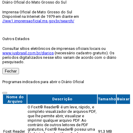
Diário Oficial do Mato Grosso do Sul
Imprensa Oficial de Mato Grosso do Sul
Disponível na Internet de 1979 em diante em
//ww1.imprensaoficial.ms.gov.br/search/
Outros Estados
Consultar sítios eletrônicos de imprensas oficiais locais ou
www.jusbrasil.com.br/diarios
(necessário cadastro gratuito). Os
períodos digitalizados nesse sítio variam de acordo com o diário
pesquisado.
Fechar
Programas indicados para abrir o Diário Oficial
Nome do
Descrição
Tamanho
Baixar
Arquivo
O Foxit® Reader® é um leve, rápido, e
completo visualizador de arquivos PDF,
que lhe permite abrir, visualizar e
imprimir qualquer arquivo PDF. Ao
contrário de outros leitores de PDF
gratuitos, Foxit® Reader® possui uma
Foxit Reader
91,3 MB