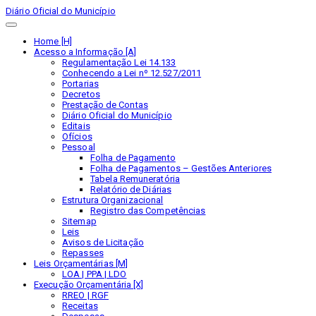
Diário Oficial do Município
Home [H]
Acesso a Informação [A]
Regulamentação Lei 14.133
Conhecendo a Lei nº 12.527/2011
Portarias
Decretos
Prestação de Contas
Diário Oficial do Município
Editais
Ofícios
Pessoal
Folha de Pagamento
Folha de Pagamentos – Gestões Anteriores
Tabela Remuneratória
Relatório de Diárias
Estrutura Organizacional
Registro das Competências
Sitemap
Leis
Avisos de Licitação
Repasses
Leis Orçamentárias [M]
LOA | PPA | LDO
Execução Orçamentária [X]
RREO | RGF
Receitas