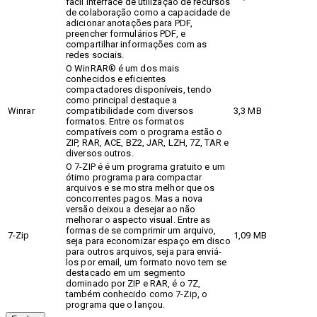
fácil interface de utilização de recursos
de colaboração como a capacidade de
adicionar anotações para PDF,
preencher formulários PDF, e
compartilhar informações com as
redes sociais.
O WinRAR® é um dos mais
conhecidos e eficientes
compactadores disponíveis, tendo
como principal destaque a
Winrar
compatibilidade com diversos
3,3 MB
formatos. Entre os formatos
compatíveis com o programa estão o
ZIP, RAR, ACE, BZ2, JAR, LZH, 7Z, TAR e
diversos outros.
O 7-ZIP é é um programa gratuito e um
ótimo programa para compactar
arquivos e se mostra melhor que os
concorrentes pagos. Mas a nova
versão deixou a desejar ao não
melhorar o aspecto visual. Entre as
formas de se comprimir um arquivo,
7-Zip
1,09 MB
seja para economizar espaço em disco
para outros arquivos, seja para enviá-
los por email, um formato novo tem se
destacado em um segmento
dominado por ZIP e RAR, é o 7Z,
também conhecido como 7-Zip, o
programa que o lançou.