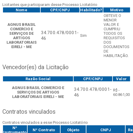
Licitantes que participaram desse Processo Licitatório
Nome
CPF/CNPJ
Habilitado?
Motivo
OBTEVE O
MENOR
AGNUS BRASIL
VALOR E
COMERCIO E
CUMPRIU
34.700.478/0001-
SERVIÇOS DE
TODOS OS
Sim
ARTIGOS
REQUISITOS
46
LABORATORIAIS
DOS
EIRELI - ME
DOCUMENTOS
DE
HABILITAÇÃO.
Vencedor(es) da Licitação
Razão Social
CPF/CNPJ
Valor
AGNUS BRASIL COMERCIO E
34.700.478/0001-
R$ -
SERVIÇOS DE ARTIGOS
60.861,00
46
LABORATORIAIS EIRELI - ME
Contratos vinculados
Contratos vinculados a esse Processo Licitatório
Nº
Nº Contrato
Objeto
CNPJ
Ra
Instrumento