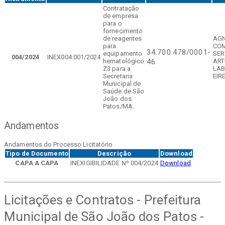
Contratação
de empresa
para o
fornecimento
de reagentes
AGN
para
COM
34.700.478/0001-
equipamento
SER
004/2024
INEX004.001/2024
hematológico
ART
46
Z3 para a
LAB
Secretaria
EIRE
Municipal de
Saúde de São
João dos
Patos/MA.
Andamentos
Andamentos do Processo Licitatório
Tipo de Documento
Descrição
Download
CAPA A CAPA
INEXIGIBILIDADE Nº 004/2024
Download
Licitações e Contratos - Prefeitura
Municipal de São João dos Patos -