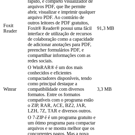
rápido, e completo visualizador de
arquivos PDF, que lhe permite
abrir, visualizar e imprimir qualquer
arquivo PDF. Ao contrário de
outros leitores de PDF gratuitos,
Foxit
Foxit® Reader® possui uma fácil
91,3 MB
Reader
interface de utilização de recursos
de colaboração como a capacidade
de adicionar anotações para PDF,
preencher formulários PDF, e
compartilhar informações com as
redes sociais.
O WinRAR® é um dos mais
conhecidos e eficientes
compactadores disponíveis, tendo
como principal destaque a
Winrar
compatibilidade com diversos
3,3 MB
formatos. Entre os formatos
compatíveis com o programa estão
o ZIP, RAR, ACE, BZ2, JAR,
LZH, 7Z, TAR e diversos outros.
O 7-ZIP é é um programa gratuito e
um ótimo programa para compactar
arquivos e se mostra melhor que os
concorrentes pagos. Mas a nova