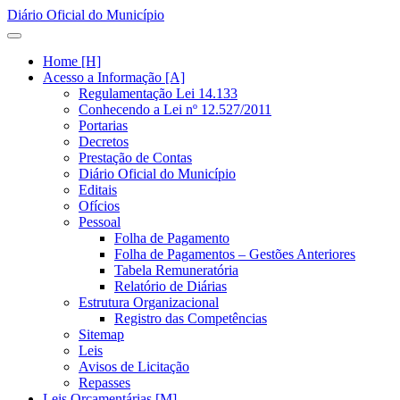
Diário Oficial do Município
Home [H]
Acesso a Informação [A]
Regulamentação Lei 14.133
Conhecendo a Lei nº 12.527/2011
Portarias
Decretos
Prestação de Contas
Diário Oficial do Município
Editais
Ofícios
Pessoal
Folha de Pagamento
Folha de Pagamentos – Gestões Anteriores
Tabela Remuneratória
Relatório de Diárias
Estrutura Organizacional
Registro das Competências
Sitemap
Leis
Avisos de Licitação
Repasses
Leis Orçamentárias [M]