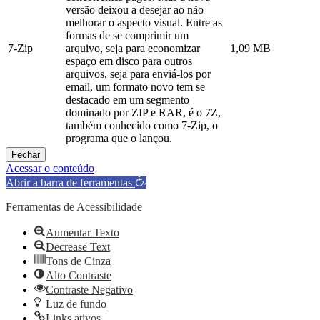
versão deixou a desejar ao não
melhorar o aspecto visual. Entre as
formas de se comprimir um
7-Zip
arquivo, seja para economizar
1,09 MB
espaço em disco para outros
arquivos, seja para enviá-los por
email, um formato novo tem se
destacado em um segmento
dominado por ZIP e RAR, é o 7Z,
também conhecido como 7-Zip, o
programa que o lançou.
Fechar
Acessar o conteúdo
Abrir a barra de ferramentas
Ferramentas de Acessibilidade
Aumentar Texto
Decrease Text
Tons de Cinza
Alto Contraste
Contraste Negativo
Luz de fundo
Links ativos