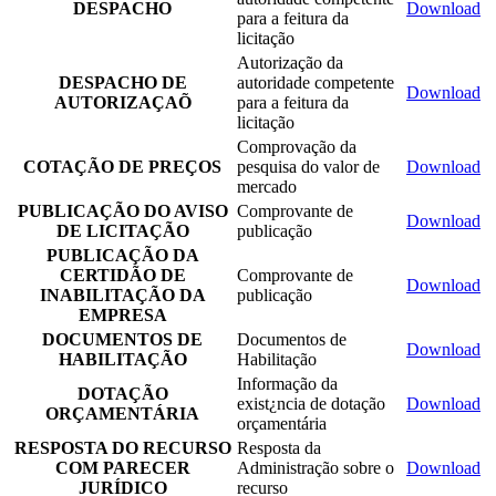
DESPACHO
Download
para a feitura da
licitação
Autorização da
DESPACHO DE
autoridade competente
Download
AUTORIZAÇAÕ
para a feitura da
licitação
Comprovação da
COTAÇÃO DE PREÇOS
pesquisa do valor de
Download
mercado
PUBLICAÇÃO DO AVISO
Comprovante de
Download
DE LICITAÇÃO
publicação
PUBLICAÇÃO DA
CERTIDÃO DE
Comprovante de
Download
INABILITAÇÃO DA
publicação
EMPRESA
DOCUMENTOS DE
Documentos de
Download
HABILITAÇÃO
Habilitação
Informação da
DOTAÇÃO
exist¿ncia de dotação
Download
ORÇAMENTÁRIA
orçamentária
RESPOSTA DO RECURSO
Resposta da
COM PARECER
Administração sobre o
Download
JURÍDICO
recurso