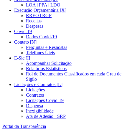
LOA | PPA | LDO
Execução Orçamentária [X]
RREO | RGF
Receitas
Despesas
Covid-19
Dados Covid-19
Contato [N]
Perguntas e Respostas
Telefones Úteis
E-Sic [I]
Acompanhar Solicitação
Relatórios Estatísticos
Rol de Documentos Classificados em cada Grau de
Sigilo
Licitações e Contratos [L]
Licitações
Contratos
Licitações Covid-19
Dispensa
Inexigibilidade
Ata de Adesão - SRP
Portal da Transparência