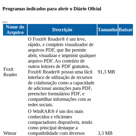
Programas indicados para abrir o Diário Oficial
Nome do
Descrição
Tamanho
Baixar
Arquivo
O Foxit® Reader® é um leve,
rápido, e completo visualizador de
arquivos PDF, que lhe permite
abrir, visualizar e imprimir qualquer
arquivo PDF. Ao contrário de
outros leitores de PDF gratuitos,
Foxit
Foxit® Reader® possui uma fácil
91,3 MB
Reader
interface de utilização de recursos
de colaboração como a capacidade
de adicionar anotações para PDF,
preencher formulários PDF, e
compartilhar informações com as
redes sociais.
O WinRAR® é um dos mais
conhecidos e eficientes
compactadores disponíveis, tendo
como principal destaque a
Winrar
compatibilidade com diversos
3,3 MB