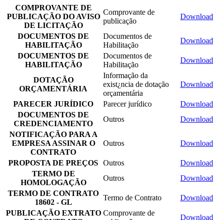
COMPROVANTE DE
Comprovante de
PUBLICAÇÃO DO AVISO
Download
publicação
DE LICITAÇÃO
DOCUMENTOS DE
Documentos de
Download
HABILITAÇÃO
Habilitação
DOCUMENTOS DE
Documentos de
Download
HABILITAÇÃO
Habilitação
Informação da
DOTAÇÃO
exist¿ncia de dotação
Download
ORÇAMENTÁRIA
orçamentária
PARECER JURÍDICO
Parecer jurídico
Download
DOCUMENTOS DE
Outros
Download
CREDENCIAMENTO
NOTIFICAÇÃO PARA A
EMPRESA ASSINAR O
Outros
Download
CONTRATO
PROPOSTA DE PREÇOS
Outros
Download
TERMO DE
Outros
Download
HOMOLOGAÇÃO
TERMO DE CONTRATO
Termo de Contrato
Download
18602 - GL
PUBLICAÇÃO EXTRATO
Comprovante de
Download