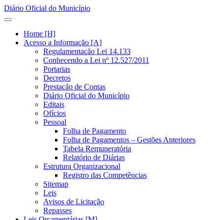
Diário Oficial do Município
Home [H]
Acesso a Informação [A]
Regulamentação Lei 14.133
Conhecendo a Lei nº 12.527/2011
Portarias
Decretos
Prestação de Contas
Diário Oficial do Município
Editais
Ofícios
Pessoal
Folha de Pagamento
Folha de Pagamentos – Gestões Anteriores
Tabela Remuneratória
Relatório de Diárias
Estrutura Organizacional
Registro das Competências
Sitemap
Leis
Avisos de Licitação
Repasses
Leis Orçamentárias [M]