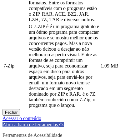
formatos. Entre os formatos
compatíveis com o programa estão
o ZIP, RAR, ACE, BZ2, JAR,
LZH, 7Z, TAR e diversos outros.
O 7-ZIP é é um programa gratuito e
um ótimo programa para compactar
arquivos e se mostra melhor que os
concorrentes pagos. Mas a nova
versão deixou a desejar ao não
melhorar o aspecto visual. Entre as
formas de se comprimir um
7-Zip
arquivo, seja para economizar
1,09 MB
espaço em disco para outros
arquivos, seja para enviá-los por
email, um formato novo tem se
destacado em um segmento
dominado por ZIP e RAR, é o 7Z,
também conhecido como 7-Zip, o
programa que o lançou.
Fechar
Acessar o conteúdo
Abrir a barra de ferramentas
Ferramentas de Acessibilidade