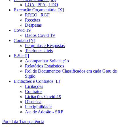
LOA | PPA | LDO
Execução Orçamentária [X]
RREO | RGF
Receitas
Despesas
Covid-19
Dados Covid-19
Contato [N]
Perguntas e Respostas
Telefones Úteis
E-Sic [I]
Acompanhar Solicitação
Relatórios Estatísticos
Rol de Documentos Classificados em cada Grau de
Sigilo
Licitações e Contratos [L]
Licitações
Contratos
Licitações Covid-19
Dispensa
Inexigibilidade
Ata de Adesão - SRP
Portal da Transparência