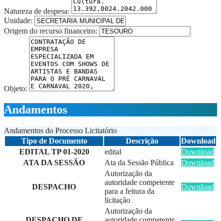
Natureza de despesa:
Unidade:
Origem do recurso financeiro:
Objeto:
Andamentos
Andamentos do Processo Licitatório
Tipo de Documento
Descrição
Download
EDITAL TP 01-2020
edital
Download
ATA DA SESSÃO
Ata da Sessão Pública
Download
Autorização da
autoridade competente
DESPACHO
Download
para a feitura da
licitação
Autorização da
DESPACHO DE
autoridade competente