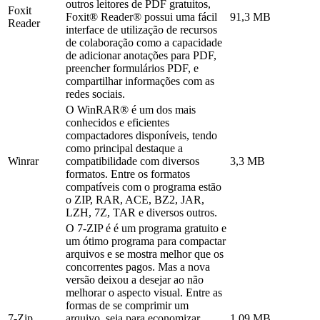
outros leitores de PDF gratuitos,
Foxit
Foxit® Reader® possui uma fácil
91,3 MB
Reader
interface de utilização de recursos
de colaboração como a capacidade
de adicionar anotações para PDF,
preencher formulários PDF, e
compartilhar informações com as
redes sociais.
O WinRAR® é um dos mais
conhecidos e eficientes
compactadores disponíveis, tendo
como principal destaque a
Winrar
compatibilidade com diversos
3,3 MB
formatos. Entre os formatos
compatíveis com o programa estão
o ZIP, RAR, ACE, BZ2, JAR,
LZH, 7Z, TAR e diversos outros.
O 7-ZIP é é um programa gratuito e
um ótimo programa para compactar
arquivos e se mostra melhor que os
concorrentes pagos. Mas a nova
versão deixou a desejar ao não
melhorar o aspecto visual. Entre as
formas de se comprimir um
7-Zip
arquivo, seja para economizar
1,09 MB