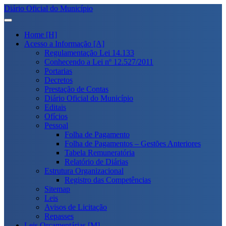
Diário Oficial do Município
Home [H]
Acesso a Informação [A]
Regulamentação Lei 14.133
Conhecendo a Lei nº 12.527/2011
Portarias
Decretos
Prestação de Contas
Diário Oficial do Município
Editais
Ofícios
Pessoal
Folha de Pagamento
Folha de Pagamentos – Gestões Anteriores
Tabela Remuneratória
Relatório de Diárias
Estrutura Organizacional
Registro das Competências
Sitemap
Leis
Avisos de Licitação
Repasses
Leis Orçamentárias [M]