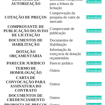
Download
AUTORIZAÇÃO
para a feitura da
licitação
Comprovação da
COTAÇÃO DE PREÇOS
pesquisa do valor de
Download
mercado
COMPROVANTE DE
Comprovante de
PUBLICAÇÃO DO AVISO
Download
publicação
DE LICITAÇÃO
DOCUMENTOS DE
Documentos de
Download
HABILITAÇÃO
Habilitação
Informação da
DOTAÇÃO
exist¿ncia de dotação
Download
ORÇAMENTÁRIA
orçamentária
PARECER JURÍDICO
Parecer jurídico
Download
TERMO DE
Outros
Download
HOMOLOGAÇÃO
CARTA DE
CONVOCAÇÃO PARA
Outros
Download
ASSINATURA DO
CONTRATO
DOCUMENTOS DE
Outros
Download
CREDENCIAMENTO
PROPOSTA DE PREÇOS
Outros
Download