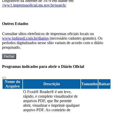
Disponível na Internet de 1979 em diante em
//ww1.imprensaoficial.ms.gov.br/search/
Outros Estados
Consultar sítios eletrônicos de imprensas oficiais locais ou
www.jusbrasil.com.br/diarios
(necessário cadastro gratuito). Os
períodos digitalizados nesse sítio variam de acordo com o diário
pesquisado.
Fechar
Programas indicados para abrir o Diário Oficial
Nome do
Descrição
Tamanho
Baixar
Arquivo
O Foxit® Reader® é um leve,
rápido, e completo visualizador de
arquivos PDF, que lhe permite
abrir, visualizar e imprimir qualquer
arquivo PDF. Ao contrário de