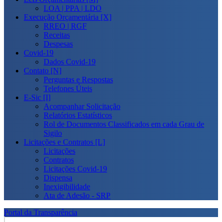
LOA | PPA | LDO
Execução Orçamentária [X]
RREO | RGF
Receitas
Despesas
Covid-19
Dados Covid-19
Contato [N]
Perguntas e Respostas
Telefones Úteis
E-Sic [I]
Acompanhar Solicitação
Relatórios Estatísticos
Rol de Documentos Classificados em cada Grau de
Sigilo
Licitações e Contratos [L]
Licitações
Contratos
Licitações Covid-19
Dispensa
Inexigibilidade
Ata de Adesão - SRP
Portal da Transparência