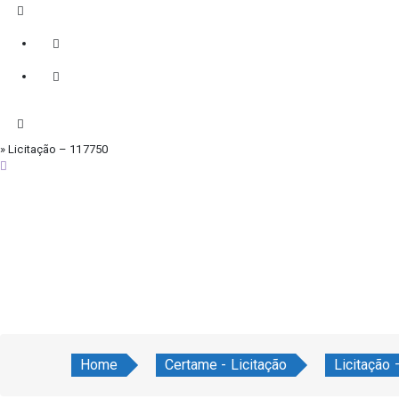
» Licitação – 117750
quinta-feira, 6 de agosto de 2026
Home
Certame - Licitação
Licitação