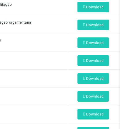
litação
Download
tação orçamentária
Download
o
Download
Download
Download
Download
Download