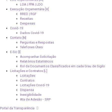
LOA | PPA | LDO
Execução Orçamentária [X]
RREO | RGF
Receitas
Despesas
Covid-19
Dados Covid-19
Contato [N]
Perguntas e Respostas
Telefones Úteis
E-Sic [I]
Acompanhar Solicitação
Relatórios Estatísticos
Rol de Documentos Classificados em cada Grau de Sigilo
Licitações e Contratos [L]
Licitações
Contratos
Licitações Covid-19
Dispensa
Inexigibilidade
Ata de Adesão - SRP
Portal da Transparência