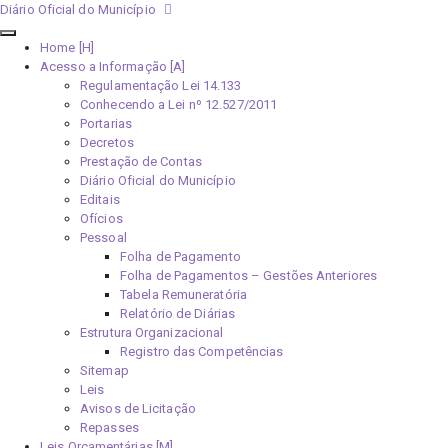
Diário Oficial do Município
Home [H]
Acesso a Informação [A]
Regulamentação Lei 14.133
Conhecendo a Lei nº 12.527/2011
Portarias
Decretos
Prestação de Contas
Diário Oficial do Município
Editais
Ofícios
Pessoal
Folha de Pagamento
Folha de Pagamentos – Gestões Anteriores
Tabela Remuneratória
Relatório de Diárias
Estrutura Organizacional
Registro das Competências
Sitemap
Leis
Avisos de Licitação
Repasses
Leis Orçamentárias [M]