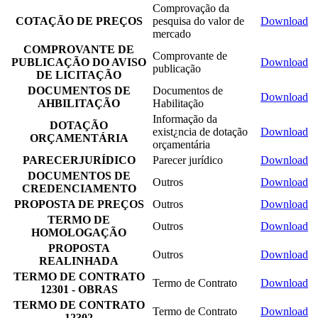
Comprovação da
COTAÇÃO DE PREÇOS
pesquisa do valor de
Download
mercado
COMPROVANTE DE
Comprovante de
PUBLICAÇÃO DO AVISO
Download
publicação
DE LICITAÇÃO
DOCUMENTOS DE
Documentos de
Download
AHBILITAÇÃO
Habilitação
Informação da
DOTAÇÃO
exist¿ncia de dotação
Download
ORÇAMENTÁRIA
orçamentária
PARECERJURÍDICO
Parecer jurídico
Download
DOCUMENTOS DE
Outros
Download
CREDENCIAMENTO
PROPOSTA DE PREÇOS
Outros
Download
TERMO DE
Outros
Download
HOMOLOGAÇÃO
PROPOSTA
Outros
Download
REALINHADA
TERMO DE CONTRATO
Termo de Contrato
Download
12301 - OBRAS
TERMO DE CONTRATO
Termo de Contrato
Download
12302