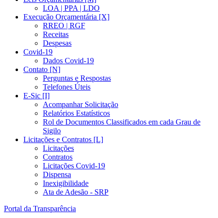
LOA | PPA | LDO
Execução Orçamentária [X]
RREO | RGF
Receitas
Despesas
Covid-19
Dados Covid-19
Contato [N]
Perguntas e Respostas
Telefones Úteis
E-Sic [I]
Acompanhar Solicitação
Relatórios Estatísticos
Rol de Documentos Classificados em cada Grau de
Sigilo
Licitações e Contratos [L]
Licitações
Contratos
Licitações Covid-19
Dispensa
Inexigibilidade
Ata de Adesão - SRP
Portal da Transparência