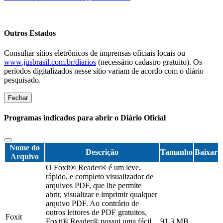
Outros Estados
Consultar sítios eletrônicos de imprensas oficiais locais ou
www.jusbrasil.com.br/diarios
(necessário cadastro gratuito). Os
períodos digitalizados nesse sítio variam de acordo com o diário
pesquisado.
Fechar
Programas indicados para abrir o Diário Oficial
Nome do
Descrição
Tamanho
Baixar
Arquivo
O Foxit® Reader® é um leve,
rápido, e completo visualizador de
arquivos PDF, que lhe permite
abrir, visualizar e imprimir qualquer
arquivo PDF. Ao contrário de
outros leitores de PDF gratuitos,
Foxit
Foxit® Reader® possui uma fácil
91,3 MB