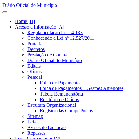
Diário Oficial do Município
Home [H]
Acesso a Informação [A]
Regulamentação Lei 14.133
Conhecendo a Lei nº 12.527/2011
Portarias
Decretos
Prestação de Contas
Diário Oficial do Município
Editais
Ofícios
Pessoal
Folha de Pagamento
Folha de Pagamentos – Gestões Anteriores
Tabela Remuneratória
Relatório de Diárias
Estrutura Organizacional
Registro das Competências
Sitemap
Leis
Avisos de Licitação
Repasses
Leis Orçamentárias [M]