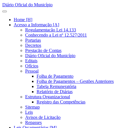
Diário Oficial do Município
Home [H]
Acesso a Informação [A]
Regulamentação Lei 14.133
Conhecendo a Lei nº 12.527/2011
Portarias
Decretos
Prestação de Contas
Diário Oficial do Município
Editais
Ofícios
Pessoal
Folha de Pagamento
Folha de Pagamentos – Gestões Anteriores
Tabela Remuneratória
Relatório de Diárias
Estrutura Organizacional
Registro das Competências
Sitemap
Leis
Avisos de Licitação
Repasses
Leis Orçamentárias [M]