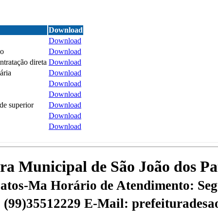
Download
Download
do
Download
tratação direta
Download
ária
Download
Download
Download
ade superior
Download
Download
Download
tura Municipal de São João dos P
 Patos-Ma
Horário de Atendimento: Segu
 | (99)35512229
E-Mail: prefeiturades