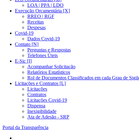
LOA | PPA | LDO
Execução Orçamentária [X]
RREO | RGF
Receitas
Despesas
Covid-19
Dados Covid-19
Contato [N]
Perguntas e Respostas
Telefones Úteis
E-Sic [I]
Acompanhar Solicitação
Relatórios Estatísticos
Rol de Documentos Classificados em cada Grau de Sigil
Licitações e Contratos [L]
Licitações
Contratos
Licitações Covid-19
Dispensa
Inexigibilidade
Ata de Adesão - SRP
Portal da Transparência