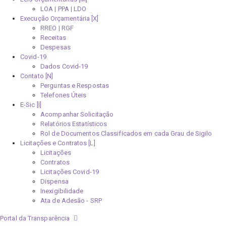
LOA | PPA | LDO
Execução Orçamentária [X]
RREO | RGF
Receitas
Despesas
Covid-19
Dados Covid-19
Contato [N]
Perguntas e Respostas
Telefones Úteis
E-Sic [I]
Acompanhar Solicitação
Relatórios Estatísticos
Rol de Documentos Classificados em cada Grau de Sigilo
Licitações e Contratos [L]
Licitações
Contratos
Licitações Covid-19
Dispensa
Inexigibilidade
Ata de Adesão - SRP
Portal da Transparência