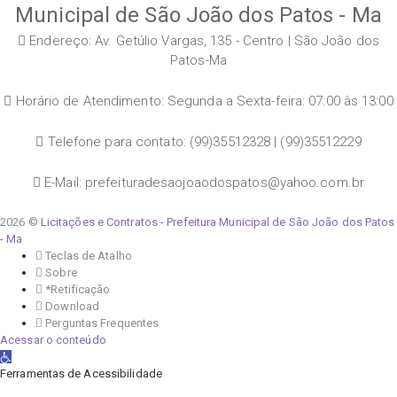
Municipal de São João dos Patos - Ma
Endereço: Av. Getúlio Vargas, 135 - Centro | São João dos
Patos-Ma
Horário de Atendimento: Segunda a Sexta-feira: 07:00 às 13:00
Telefone para contato: (99)35512328 | (99)35512229
E-Mail: prefeituradesaojoaodospatos@yahoo.com.br
2026 ©
Licitações e Contratos - Prefeitura Municipal de São João dos Patos
- Ma
Teclas de Atalho
Sobre
*Retificação
Download
Perguntas Frequentes
Acessar o conteúdo
Abrir a barra de ferramentas
Ferramentas de Acessibilidade