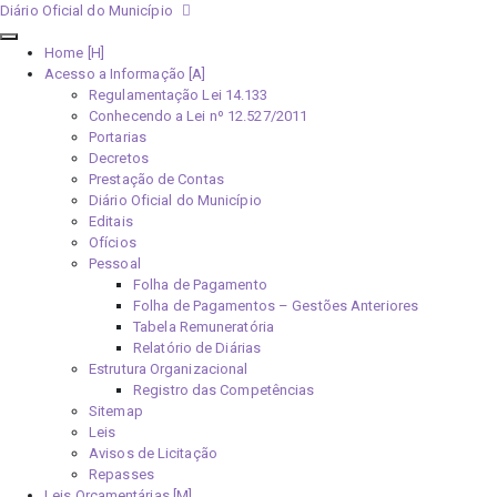
Diário Oficial do Município
Home [H]
Acesso a Informação [A]
Regulamentação Lei 14.133
Conhecendo a Lei nº 12.527/2011
Portarias
Decretos
Prestação de Contas
Diário Oficial do Município
Editais
Ofícios
Pessoal
Folha de Pagamento
Folha de Pagamentos – Gestões Anteriores
Tabela Remuneratória
Relatório de Diárias
Estrutura Organizacional
Registro das Competências
Sitemap
Leis
Avisos de Licitação
Repasses
Leis Orçamentárias [M]