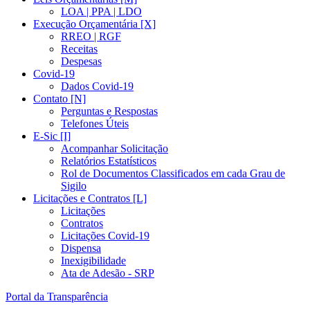
LOA | PPA | LDO
Execução Orçamentária [X]
RREO | RGF
Receitas
Despesas
Covid-19
Dados Covid-19
Contato [N]
Perguntas e Respostas
Telefones Úteis
E-Sic [I]
Acompanhar Solicitação
Relatórios Estatísticos
Rol de Documentos Classificados em cada Grau de
Sigilo
Licitações e Contratos [L]
Licitações
Contratos
Licitações Covid-19
Dispensa
Inexigibilidade
Ata de Adesão - SRP
Portal da Transparência