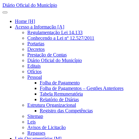
Diário Oficial do Município
Home [H]
Acesso a Informação [A]
Regulamentação Lei 14.133
Conhecendo a Lei nº 12.527/2011
Portarias
Decretos
Prestação de Contas
Diário Oficial do Município
Editais
Ofícios
Pessoal
Folha de Pagamento
Folha de Pagamentos – Gestões Anteriores
Tabela Remuneratória
Relatório de Diárias
Estrutura Organizacional
Registro das Competências
Sitemap
Leis
Avisos de Licitação
Repasses
Leis Orçamentárias [M]