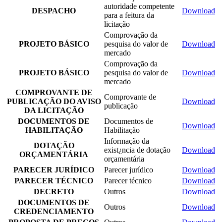
autoridade competente
DESPACHO
Download
para a feitura da
licitação
Comprovação da
PROJETO BÁSICO
pesquisa do valor de
Download
mercado
Comprovação da
PROJETO BÁSICO
pesquisa do valor de
Download
mercado
COMPROVANTE DE
Comprovante de
PUBLICAÇÃO DO AVISO
Download
publicação
DA LICITAÇÃO
DOCUMENTOS DE
Documentos de
Download
HABILITAÇÃO
Habilitação
Informação da
DOTAÇÃO
exist¿ncia de dotação
Download
ORÇAMENTÁRIA
orçamentária
PARECER JURÍDICO
Parecer jurídico
Download
PARECER TÉCNICO
Parecer técnico
Download
DECRETO
Outros
Download
DOCUMENTOS DE
Outros
Download
CREDENCIAMENTO