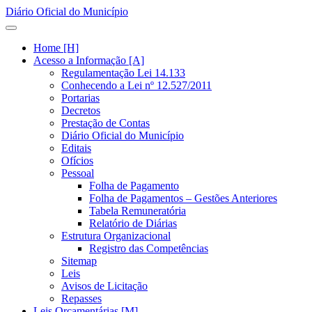
Diário Oficial do Município
Home [H]
Acesso a Informação [A]
Regulamentação Lei 14.133
Conhecendo a Lei nº 12.527/2011
Portarias
Decretos
Prestação de Contas
Diário Oficial do Município
Editais
Ofícios
Pessoal
Folha de Pagamento
Folha de Pagamentos – Gestões Anteriores
Tabela Remuneratória
Relatório de Diárias
Estrutura Organizacional
Registro das Competências
Sitemap
Leis
Avisos de Licitação
Repasses
Leis Orçamentárias [M]