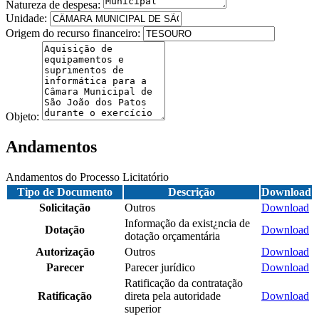
Natureza de despesa:
Unidade:
Origem do recurso financeiro:
Objeto:
Andamentos
Andamentos do Processo Licitatório
Tipo de Documento
Descrição
Download
Solicitação
Outros
Download
Informação da exist¿ncia de
Dotação
Download
dotação orçamentária
Autorização
Outros
Download
Parecer
Parecer jurídico
Download
Ratificação da contratação
Ratificação
direta pela autoridade
Download
superior