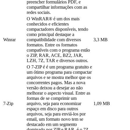
preencher formulários PDF, e
compartilhar informações com as
redes sociais.
O WinRAR® é um dos mais
conhecidos e eficientes
compactadores disponíveis, tendo
como principal destaque a
Winrar
compatibilidade com diversos
3,3 MB
formatos. Entre os formatos
compatíveis com o programa estão
o ZIP, RAR, ACE, BZ2, JAR,
LZH, 7Z, TAR e diversos outros.
O 7-ZIP é é um programa gratuito e
um ótimo programa para compactar
arquivos e se mostra melhor que os
concorrentes pagos. Mas a nova
versão deixou a desejar ao não
melhorar o aspecto visual. Entre as
formas de se comprimir um
7-Zip
arquivo, seja para economizar
1,09 MB
espaço em disco para outros
arquivos, seja para enviá-los por
email, um formato novo tem se
destacado em um segmento
dominado por ZIP e RAR, é o 7Z,