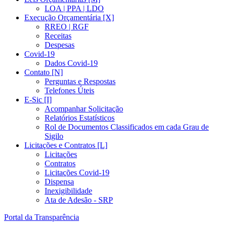
LOA | PPA | LDO
Execução Orçamentária [X]
RREO | RGF
Receitas
Despesas
Covid-19
Dados Covid-19
Contato [N]
Perguntas e Respostas
Telefones Úteis
E-Sic [I]
Acompanhar Solicitação
Relatórios Estatísticos
Rol de Documentos Classificados em cada Grau de
Sigilo
Licitações e Contratos [L]
Licitações
Contratos
Licitações Covid-19
Dispensa
Inexigibilidade
Ata de Adesão - SRP
Portal da Transparência