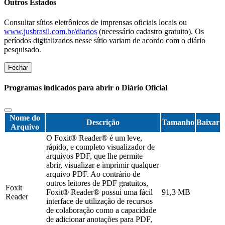
Outros Estados
Consultar sítios eletrônicos de imprensas oficiais locais ou
www.jusbrasil.com.br/diarios
(necessário cadastro gratuito). Os
períodos digitalizados nesse sítio variam de acordo com o diário
pesquisado.
Fechar
Programas indicados para abrir o Diário Oficial
Nome do
Descrição
Tamanho
Baixar
Arquivo
O Foxit® Reader® é um leve,
rápido, e completo visualizador de
arquivos PDF, que lhe permite
abrir, visualizar e imprimir qualquer
arquivo PDF. Ao contrário de
outros leitores de PDF gratuitos,
Foxit
Foxit® Reader® possui uma fácil
91,3 MB
Reader
interface de utilização de recursos
de colaboração como a capacidade
de adicionar anotações para PDF,