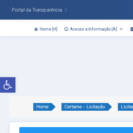
Portal da Transparência
Home [H]
Acesso a Informação [A]
Abrir a barra de ferramentas
Home
Certame - Licitação
Licit