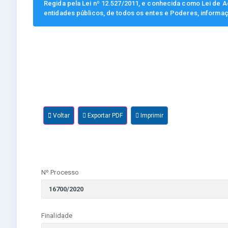
Regida pela Lei nº 12.527/2011, e conhecida como Lei de Ac
entidades públicos, de todos os entes e Poderes, informa
Voltar
Exportar PDF
Imprimir
Nº Processo
Finalidade