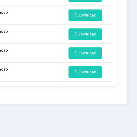
ação
Download
ação
Download
ação
Download
ação
Download