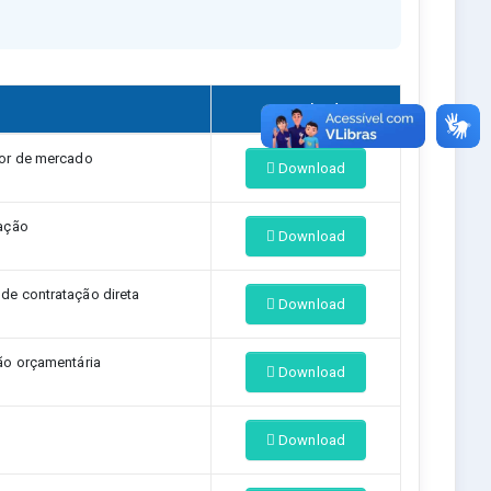
Download
or de mercado
Download
ação
Download
e contratação direta
Download
ão orçamentária
Download
Download