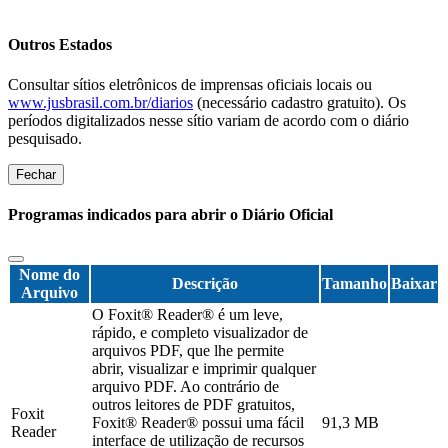
Outros Estados
Consultar sítios eletrônicos de imprensas oficiais locais ou
www.jusbrasil.com.br/diarios
(necessário cadastro gratuito). Os
períodos digitalizados nesse sítio variam de acordo com o diário
pesquisado.
Fechar
Programas indicados para abrir o Diário Oficial
Nome do
Descrição
Tamanho
Baixar
Arquivo
O Foxit® Reader® é um leve,
rápido, e completo visualizador de
arquivos PDF, que lhe permite
abrir, visualizar e imprimir qualquer
arquivo PDF. Ao contrário de
outros leitores de PDF gratuitos,
Foxit
Foxit® Reader® possui uma fácil
91,3 MB
Reader
interface de utilização de recursos