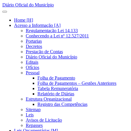
Diário Oficial do Município
Home [H]
Acesso a Informação [A]
Regulamentação Lei 14.133
Conhecendo a Lei nº 12.527/2011
Portarias
Decretos
Prestação de Contas
Diário Oficial do Município
Editais
Ofícios
Pessoal
Folha de Pagamento
Folha de Pagamentos – Gestões Anteriores
Tabela Remuneratória
Relatório de Diárias
Estrutura Organizacional
Registro das Competências
Sitemap
Leis
Avisos de Licitação
Repasses
Leis Orçamentárias [M]