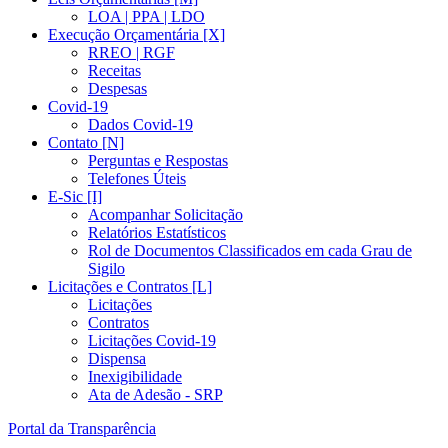
LOA | PPA | LDO
Execução Orçamentária [X]
RREO | RGF
Receitas
Despesas
Covid-19
Dados Covid-19
Contato [N]
Perguntas e Respostas
Telefones Úteis
E-Sic [I]
Acompanhar Solicitação
Relatórios Estatísticos
Rol de Documentos Classificados em cada Grau de
Sigilo
Licitações e Contratos [L]
Licitações
Contratos
Licitações Covid-19
Dispensa
Inexigibilidade
Ata de Adesão - SRP
Portal da Transparência