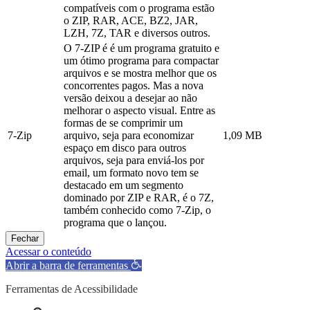
compatíveis com o programa estão
o ZIP, RAR, ACE, BZ2, JAR,
LZH, 7Z, TAR e diversos outros.
O 7-ZIP é é um programa gratuito e
um ótimo programa para compactar
arquivos e se mostra melhor que os
concorrentes pagos. Mas a nova
versão deixou a desejar ao não
melhorar o aspecto visual. Entre as
formas de se comprimir um
7-Zip
arquivo, seja para economizar
1,09 MB
espaço em disco para outros
arquivos, seja para enviá-los por
email, um formato novo tem se
destacado em um segmento
dominado por ZIP e RAR, é o 7Z,
também conhecido como 7-Zip, o
programa que o lançou.
Fechar
Acessar o conteúdo
Abrir a barra de ferramentas
Ferramentas de Acessibilidade