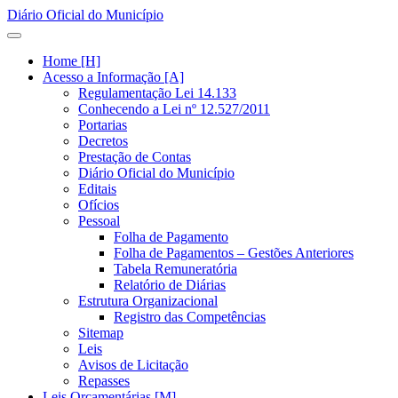
Diário Oficial do Município
Home [H]
Acesso a Informação [A]
Regulamentação Lei 14.133
Conhecendo a Lei nº 12.527/2011
Portarias
Decretos
Prestação de Contas
Diário Oficial do Município
Editais
Ofícios
Pessoal
Folha de Pagamento
Folha de Pagamentos – Gestões Anteriores
Tabela Remuneratória
Relatório de Diárias
Estrutura Organizacional
Registro das Competências
Sitemap
Leis
Avisos de Licitação
Repasses
Leis Orçamentárias [M]