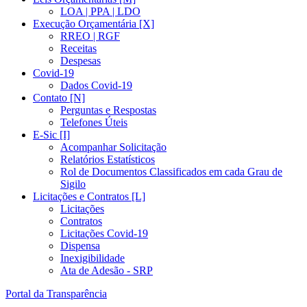
LOA | PPA | LDO
Execução Orçamentária [X]
RREO | RGF
Receitas
Despesas
Covid-19
Dados Covid-19
Contato [N]
Perguntas e Respostas
Telefones Úteis
E-Sic [I]
Acompanhar Solicitação
Relatórios Estatísticos
Rol de Documentos Classificados em cada Grau de
Sigilo
Licitações e Contratos [L]
Licitações
Contratos
Licitações Covid-19
Dispensa
Inexigibilidade
Ata de Adesão - SRP
Portal da Transparência