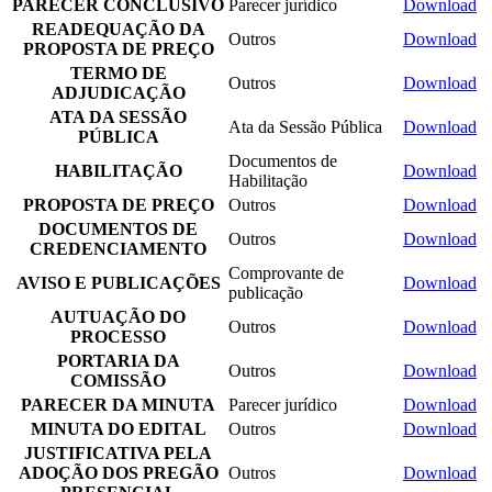
PARECER CONCLUSIVO
Parecer jurídico
Download
READEQUAÇÃO DA
Outros
Download
PROPOSTA DE PREÇO
TERMO DE
Outros
Download
ADJUDICAÇÃO
ATA DA SESSÃO
Ata da Sessão Pública
Download
PÚBLICA
Documentos de
HABILITAÇÃO
Download
Habilitação
PROPOSTA DE PREÇO
Outros
Download
DOCUMENTOS DE
Outros
Download
CREDENCIAMENTO
Comprovante de
AVISO E PUBLICAÇÕES
Download
publicação
AUTUAÇÃO DO
Outros
Download
PROCESSO
PORTARIA DA
Outros
Download
COMISSÃO
PARECER DA MINUTA
Parecer jurídico
Download
MINUTA DO EDITAL
Outros
Download
JUSTIFICATIVA PELA
ADOÇÃO DOS PREGÃO
Outros
Download