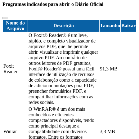
Programas indicados para abrir o Diário Oficial
Nome do
Descrição
Tamanho
Baixar
Arquivo
O Foxit® Reader® é um leve,
rápido, e completo visualizador de
arquivos PDF, que lhe permite
abrir, visualizar e imprimir qualquer
arquivo PDF. Ao contrário de
outros leitores de PDF gratuitos,
Foxit
Foxit® Reader® possui uma fácil
91,3 MB
Reader
interface de utilização de recursos
de colaboração como a capacidade
de adicionar anotações para PDF,
preencher formulários PDF, e
compartilhar informações com as
redes sociais.
O WinRAR® é um dos mais
conhecidos e eficientes
compactadores disponíveis, tendo
como principal destaque a
Winrar
compatibilidade com diversos
3,3 MB
formatos. Entre os formatos