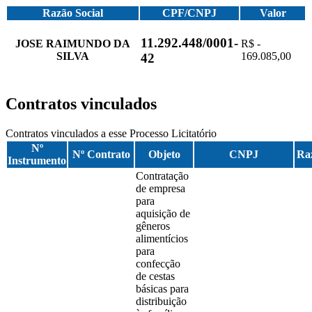
Razão Social
CPF/CNPJ
Valor
11.292.448/0001-
JOSE RAIMUNDO DA
R$ -
SILVA
169.085,00
42
Contratos vinculados
Contratos vinculados a esse Processo Licitatório
Nº
Nº Contrato
Objeto
CNPJ
Raz
Instrumento
Contratação
de empresa
para
aquisição de
gêneros
alimentícios
para
confecção
de cestas
básicas para
distribuição