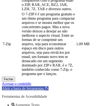
compatíveis com o programa estão
o ZIP, RAR, ACE, BZ2, JAR,
LZH, 7Z, TAR e diversos outros.
O 7-ZIP é é um programa gratuito e
um ótimo programa para compactar
arquivos e se mostra melhor que os
concorrentes pagos. Mas a nova
versão deixou a desejar ao não
melhorar o aspecto visual. Entre as
formas de se comprimir um
7-Zip
arquivo, seja para economizar
1,09 MB
espaço em disco para outros
arquivos, seja para enviá-los por
email, um formato novo tem se
destacado em um segmento
dominado por ZIP e RAR, é o 7Z,
também conhecido como 7-Zip, o
programa que o lançou.
Fechar
Acessar o conteúdo
Abrir a barra de ferramentas
Ferramentas de Acessibilidade
Aumentar Texto