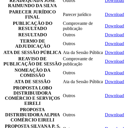
READEQUADA JOSE
Outros
Download
RAIMUNDO DA SILVA
PARECER JURÍDICO
Parecer jurídico
Download
FINAL
PUBLICAÇÃO DO
Comprovante de
Download
RESULTADO
publicação
RESULTADO
Outros
Download
TERMO DE
Outros
Download
ADJUDICAÇÃO
ATA DE SESSÃO PÚBLICA
Ata da Sessão Pública
Download
REAVISO DE
Comprovante de
Download
PUBLICAÇÃO DE SESSÃO
publicação
NOMEAÇÃO DA
Outros
Download
COMISSÃO
ATA DE SESSÃO
Ata da Sessão Pública
Download
PROPOSTA LOBO
DISTRIBUIDORA
Outros
Download
COMÉRCIO E SERVIÇOS
EIRELI
PROPOSTA
DISTRIBUIDORA ALPHA
Outros
Download
COMÉRCIO EIRELI
PROPOSTA SILVANA P. S.