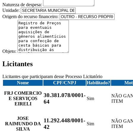
Natureza de despesa:
Unidade:
Origem do recurso financeiro:
Objeto:
Licitantes
Licitantes que participaram desse Processo Licitatório
Nome
CPF/CNPJ
Habilitado?
Mot
FRJ COMERCIO
30.381.078/0001-
NÃO GA
E SERVIÇOS
Sim
ITEM
64
EIRELI
JOSE
11.292.448/0001-
NÃO GA
RAIMUNDO DA
Sim
ITEM
42
SILVA