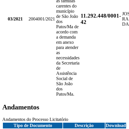
às famílias
carentes do
município
JO
11.292.448/0001-
de São João
03/2021
2004001/2021
RA
42
dos
DA
Patos/Ma de
acordo com
a demanda
em anexo
para atender
as
necessidades
da Secretaria
de
Assistência
Social de
São João
dos
Patos/Ma.
Andamentos
Andamentos do Processo Licitatório
Tipo de Documento
Descrição
Download