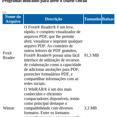
Programas indicados para abrir o Diário Oficial
Nome do
Descrição
Tamanho
Baixar
Arquivo
O Foxit® Reader® é um leve,
rápido, e completo visualizador de
arquivos PDF, que lhe permite
abrir, visualizar e imprimir qualquer
arquivo PDF. Ao contrário de
outros leitores de PDF gratuitos,
Foxit
Foxit® Reader® possui uma fácil
91,3 MB
Reader
interface de utilização de recursos
de colaboração como a capacidade
de adicionar anotações para PDF,
preencher formulários PDF, e
compartilhar informações com as
redes sociais.
O WinRAR® é um dos mais
conhecidos e eficientes
compactadores disponíveis, tendo
como principal destaque a
Winrar
compatibilidade com diversos
3,3 MB
formatos. Entre os formatos