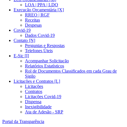
LOA | PPA | LDO
Execução Orçamentária [X]
RREO | RGF
Receitas
Despesas
Covid-19
Dados Covid-19
Contato [N]
Perguntas e Respostas
Telefones Úteis
E-Sic [I]
Acompanhar Solicitação
Relatórios Estatísticos
Rol de Documentos Classificados em cada Grau de
Sigilo
Licitações e Contratos [L]
Licitações
Contratos
Licitações Covid-19
Dispensa
Inexigibilidade
Ata de Adesão - SRP
Portal da Transparência