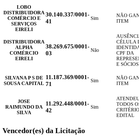
LOBO
DISTRIBUIDORA
30.140.337/0001-
NÃO GA
COMÉRCIO E
Sim
41
ITEM
SERVIÇOS
EIRELI
AUSÊNCI
DISTRIBUIDORA
CÉLULA 
38.269.675/0001-
ALPHA
IDENTID
Não
03
COMÉRCIO
CPF DA
EIRELI
REPRESE
E SÓCIOS
11.187.369/0001-
SILVANA P S DE
NÃO GA
Sim
SOUSA CAPITAL
ITEM
71
ATENDEU
JOSE
11.292.448/0001-
TODOS O
RAIMUNDO DA
Sim
CRITÉRI
42
SILVA
EDITAL
Vencedor(es) da Licitação