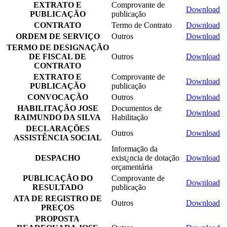
EXTRATO E
Comprovante de
Download
PUBLICAÇÃO
publicação
CONTRATO
Termo de Contrato
Download
ORDEM DE SERVIÇO
Outros
Download
TERMO DE DESIGNAÇÃO
DE FISCAL DE
Outros
Download
CONTRATO
EXTRATO E
Comprovante de
Download
PUBLICAÇÃO
publicação
CONVOCAÇÃO
Outros
Download
HABILITAÇÃO JOSE
Documentos de
Download
RAIMUNDO DA SILVA
Habilitação
DECLARAÇÕES
Outros
Download
ASSISTÊNCIA SOCIAL
Informação da
DESPACHO
exist¿ncia de dotação
Download
orçamentária
PUBLICAÇÃO DO
Comprovante de
Download
RESULTADO
publicação
ATA DE REGISTRO DE
Outros
Download
PREÇOS
PROPOSTA