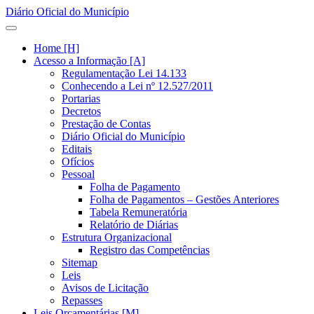
Diário Oficial do Município
Home [H]
Acesso a Informação [A]
Regulamentação Lei 14.133
Conhecendo a Lei nº 12.527/2011
Portarias
Decretos
Prestação de Contas
Diário Oficial do Município
Editais
Ofícios
Pessoal
Folha de Pagamento
Folha de Pagamentos – Gestões Anteriores
Tabela Remuneratória
Relatório de Diárias
Estrutura Organizacional
Registro das Competências
Sitemap
Leis
Avisos de Licitação
Repasses
Leis Orçamentárias [M]