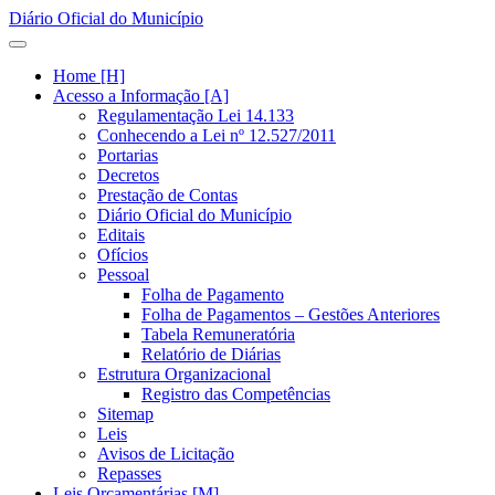
Diário Oficial do Município
Home [H]
Acesso a Informação [A]
Regulamentação Lei 14.133
Conhecendo a Lei nº 12.527/2011
Portarias
Decretos
Prestação de Contas
Diário Oficial do Município
Editais
Ofícios
Pessoal
Folha de Pagamento
Folha de Pagamentos – Gestões Anteriores
Tabela Remuneratória
Relatório de Diárias
Estrutura Organizacional
Registro das Competências
Sitemap
Leis
Avisos de Licitação
Repasses
Leis Orçamentárias [M]