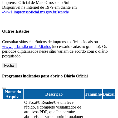
Imprensa Oficial de Mato Grosso do Sul
Disponível na Internet de 1979 em diante em
//ww1.imprensaoficial.ms.gov.br/search/
Outros Estados
Consultar sítios eletrônicos de imprensas oficiais locais ou
www.jusbrasil.com.br/diarios
(necessário cadastro gratuito). Os
períodos digitalizados nesse sítio variam de acordo com o diário
pesquisado.
Fechar
Programas indicados para abrir o Diário Oficial
Nome do
Descrição
Tamanho
Baixar
Arquivo
O Foxit® Reader® é um leve,
rápido, e completo visualizador de
arquivos PDF, que lhe permite
abrir, visualizar e imprimir qualquer