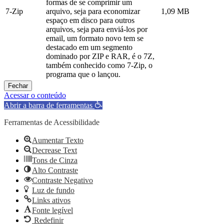
formas de se comprimir um
7-Zip
arquivo, seja para economizar
1,09 MB
espaço em disco para outros
arquivos, seja para enviá-los por
email, um formato novo tem se
destacado em um segmento
dominado por ZIP e RAR, é o 7Z,
também conhecido como 7-Zip, o
programa que o lançou.
Fechar
Acessar o conteúdo
Abrir a barra de ferramentas
Ferramentas de Acessibilidade
Aumentar Texto
Decrease Text
Tons de Cinza
Alto Contraste
Contraste Negativo
Luz de fundo
Links ativos
Fonte legível
Redefinir