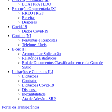
LOA | PPA | LDO
Execução Orçamentária [X]
RREO | RGF
Receitas
Despesas
Covid-19
Dados Covid-19
Contato [N]
Perguntas e Respostas
Telefones Úteis
E-Sic [I]
Acompanhar Solicitação
Relatórios Estatísticos
Rol de Documentos Classificados em cada Grau de
Sigilo
Licitações e Contratos [L]
Licitações
Contratos
Licitações Covid-19
Dispensa
Inexigibilidade
Ata de Adesão - SRP
Portal da Transparência