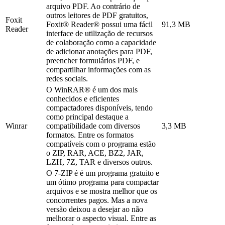
arquivo PDF. Ao contrário de
outros leitores de PDF gratuitos,
Foxit
Foxit® Reader® possui uma fácil
91,3 MB
Reader
interface de utilização de recursos
de colaboração como a capacidade
de adicionar anotações para PDF,
preencher formulários PDF, e
compartilhar informações com as
redes sociais.
O WinRAR® é um dos mais
conhecidos e eficientes
compactadores disponíveis, tendo
como principal destaque a
Winrar
compatibilidade com diversos
3,3 MB
formatos. Entre os formatos
compatíveis com o programa estão
o ZIP, RAR, ACE, BZ2, JAR,
LZH, 7Z, TAR e diversos outros.
O 7-ZIP é é um programa gratuito e
um ótimo programa para compactar
arquivos e se mostra melhor que os
concorrentes pagos. Mas a nova
versão deixou a desejar ao não
melhorar o aspecto visual. Entre as