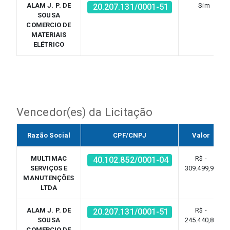
ALAM J. P. DE
Sim
20.207.131/0001-51
SOUSA
COMERCIO DE
MATERIAIS
ELÉTRICO
Vencedor(es) da Licitação
Razão Social
CPF/CNPJ
Valor
MULTIMAC
R$ -
40.102.852/0001-04
SERVIÇOS E
309.499,92
MANUTENÇÕES
LTDA
ALAM J. P. DE
R$ -
20.207.131/0001-51
SOUSA
245.440,80
COMERCIO DE