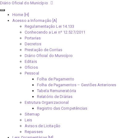
Diário Oficial do Município
Home [H]
Acesso a Informação [A]
Regulamentação Lei 14.133
Conhecendo a Lei nº 12.527/2011
Portarias
Decretos
Prestação de Contas
Diário Oficial do Município
Editais
Ofícios
Pessoal
Folha de Pagamento
Folha de Pagamentos – Gestões Anteriores
Tabela Remuneratória
Relatório de Diárias
Estrutura Organizacional
Registro das Competências
Sitemap
Leis
Avisos de Licitação
Repasses
Leis Orçamentárias [M]